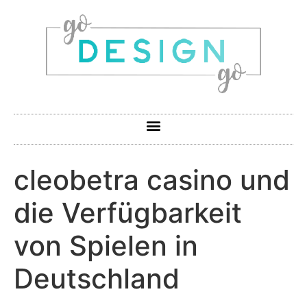
cleobetra casino und
die Verfügbarkeit
von Spielen in
Deutschland