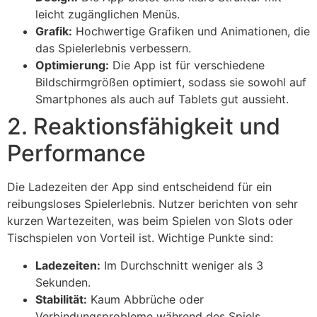
leicht zugänglichen Menüs.
Grafik:
Hochwertige Grafiken und Animationen, die
das Spielerlebnis verbessern.
Optimierung:
Die App ist für verschiedene
Bildschirmgrößen optimiert, sodass sie sowohl auf
Smartphones als auch auf Tablets gut aussieht.
2. Reaktionsfähigkeit und
Performance
Die Ladezeiten der App sind entscheidend für ein
reibungsloses Spielerlebnis. Nutzer berichten von sehr
kurzen Wartezeiten, was beim Spielen von Slots oder
Tischspielen von Vorteil ist. Wichtige Punkte sind:
Ladezeiten:
Im Durchschnitt weniger als 3
Sekunden.
Stabilität:
Kaum Abbrüche oder
Verbindungsprobleme während des Spiels.