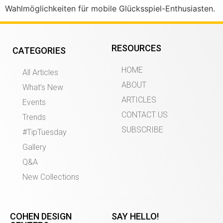
Wahlmöglichkeiten für mobile Glücksspiel-Enthusiasten.
RESOURCES
CATEGORIES
HOME
All Articles
ABOUT
What’s New
ARTICLES
Events
CONTACT US
Trends
SUBSCRIBE
#TipTuesday
Gallery
Q&A
New Collections
COHEN DESIGN
SAY HELLO!