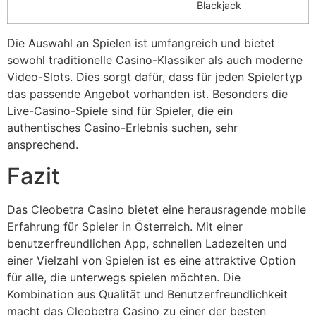
Blackjack
Die Auswahl an Spielen ist umfangreich und bietet
sowohl traditionelle Casino-Klassiker als auch moderne
Video-Slots. Dies sorgt dafür, dass für jeden Spielertyp
das passende Angebot vorhanden ist. Besonders die
Live-Casino-Spiele sind für Spieler, die ein
authentisches Casino-Erlebnis suchen, sehr
ansprechend.
Fazit
Das Cleobetra Casino bietet eine herausragende mobile
Erfahrung für Spieler in Österreich. Mit einer
benutzerfreundlichen App, schnellen Ladezeiten und
einer Vielzahl von Spielen ist es eine attraktive Option
für alle, die unterwegs spielen möchten. Die
Kombination aus Qualität und Benutzerfreundlichkeit
macht das Cleobetra Casino zu einer der besten