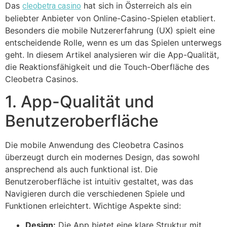
Das
hat sich in Österreich als ein
cleobetra casino
beliebter Anbieter von Online-Casino-Spielen etabliert.
Besonders die mobile Nutzererfahrung (UX) spielt eine
entscheidende Rolle, wenn es um das Spielen unterwegs
geht. In diesem Artikel analysieren wir die App-Qualität,
die Reaktionsfähigkeit und die Touch-Oberfläche des
Cleobetra Casinos.
1. App-Qualität und
Benutzeroberfläche
Die mobile Anwendung des Cleobetra Casinos
überzeugt durch ein modernes Design, das sowohl
ansprechend als auch funktional ist. Die
Benutzeroberfläche ist intuitiv gestaltet, was das
Navigieren durch die verschiedenen Spiele und
Funktionen erleichtert. Wichtige Aspekte sind:
Design:
Die App bietet eine klare Struktur mit