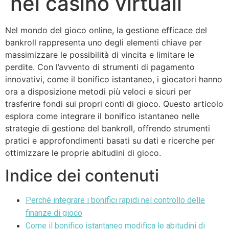
nei casinò virtuali
Nel mondo del gioco online, la gestione efficace del
bankroll rappresenta uno degli elementi chiave per
massimizzare le possibilità di vincita e limitare le
perdite. Con l’avvento di strumenti di pagamento
innovativi, come il bonifico istantaneo, i giocatori hanno
ora a disposizione metodi più veloci e sicuri per
trasferire fondi sui propri conti di gioco. Questo articolo
esplora come integrare il bonifico istantaneo nelle
strategie di gestione del bankroll, offrendo strumenti
pratici e approfondimenti basati su dati e ricerche per
ottimizzare le proprie abitudini di gioco.
Indice dei contenuti
Perché integrare i bonifici rapidi nel controllo delle
finanze di gioco
Come il bonifico istantaneo modifica le abitudini di