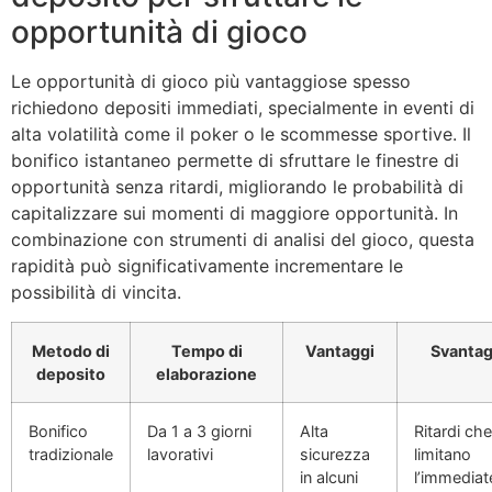
opportunità di gioco
Le opportunità di gioco più vantaggiose spesso
richiedono depositi immediati, specialmente in eventi di
alta volatilità come il poker o le scommesse sportive. Il
bonifico istantaneo permette di sfruttare le finestre di
opportunità senza ritardi, migliorando le probabilità di
capitalizzare sui momenti di maggiore opportunità. In
combinazione con strumenti di analisi del gioco, questa
rapidità può significativamente incrementare le
possibilità di vincita.
Metodo di
Tempo di
Vantaggi
Svantag
deposito
elaborazione
Bonifico
Da 1 a 3 giorni
Alta
Ritardi che
tradizionale
lavorativi
sicurezza
limitano
in alcuni
l’immedia