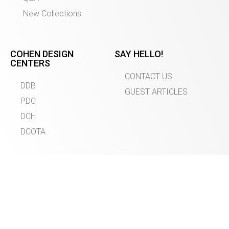
New Collections
COHEN DESIGN
SAY HELLO!
CENTERS
CONTACT US
DDB
GUEST ARTICLES
PDC
DCH
DCOTA