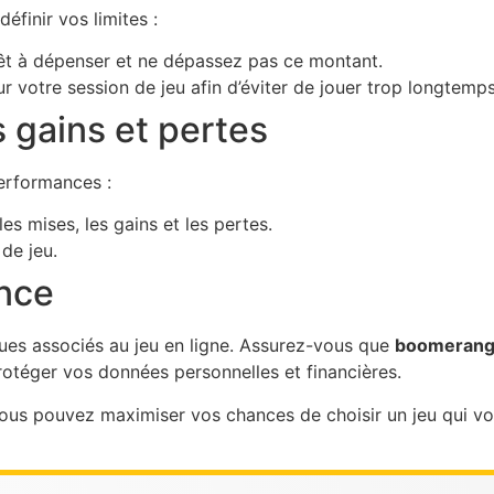
éfinir vos limites :
êt à dépenser et ne dépassez pas ce montant.
r votre session de jeu afin d’éviter de jouer trop longtemps
s gains et pertes
performances :
es mises, les gains et les pertes.
de jeu.
nce
isques associés au jeu en ligne. Assurez-vous que
boomerang
otéger vos données personnelles et financières.
 vous pouvez maximiser vos chances de choisir un jeu qui v