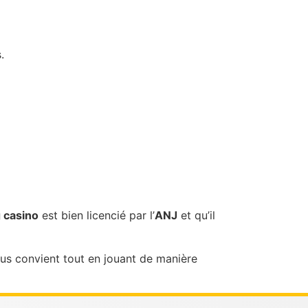
.
 casino
est bien licencié par l’
ANJ
et qu’il
ous convient tout en jouant de manière