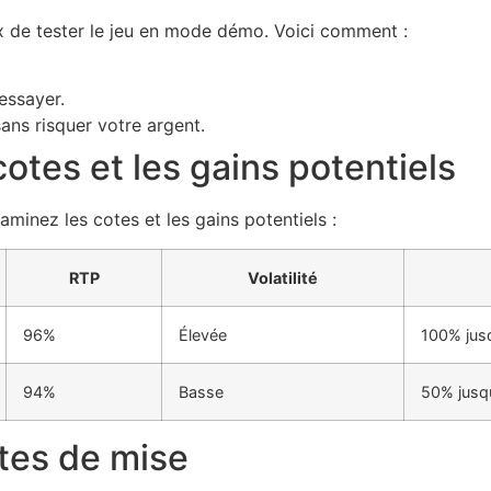
ieux de tester le jeu en mode démo. Voici comment :
essayer.
ns risquer votre argent.
cotes et les gains potentiels
minez les cotes et les gains potentiels :
RTP
Volatilité
96%
Élevée
100% jus
94%
Basse
50% jusq
ites de mise