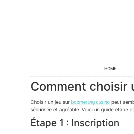
HOME
Comment choisir 
Choisir un jeu sur
peut sembl
boomerang casino
sécurisée et agréable. Voici un guide étape pa
Étape 1 : Inscription