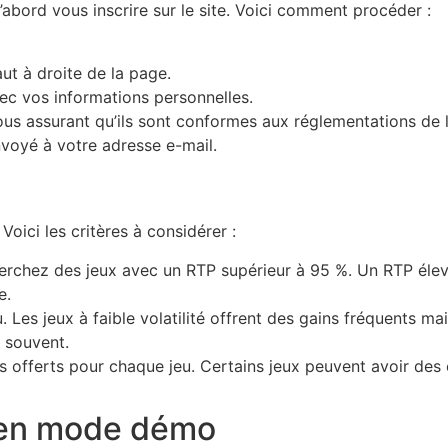
’abord vous inscrire sur le site. Voici comment procéder :
aut à droite de la page.
vec vos informations personnelles.
ous assurant qu’ils sont conformes aux réglementations de l
envoyé à votre adresse e-mail.
u
 Voici les critères à considérer :
erchez des jeux avec un RTP supérieur à 95 %. Un RTP élevé
e.
. Les jeux à faible volatilité offrent des gains fréquents mai
s souvent.
us offerts pour chaque jeu. Certains jeux peuvent avoir de
u en mode démo