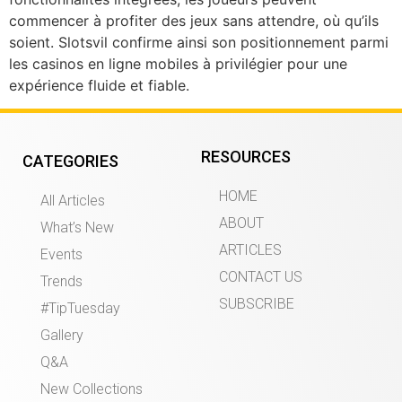
commencer à profiter des jeux sans attendre, où qu’ils
soient. Slotsvil confirme ainsi son positionnement parmi
les casinos en ligne mobiles à privilégier pour une
expérience fluide et fiable.
RESOURCES
CATEGORIES
HOME
All Articles
ABOUT
What’s New
ARTICLES
Events
CONTACT US
Trends
SUBSCRIBE
#TipTuesday
Gallery
Q&A
New Collections