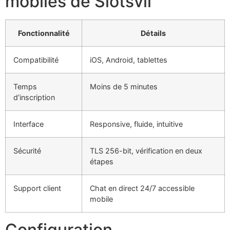
mobiles de Slotsvil
Fonctionnalité
Détails
Compatibilité
iOS, Android, tablettes
Temps
Moins de 5 minutes
d’inscription
Interface
Responsive, fluide, intuitive
Sécurité
TLS 256-bit, vérification en deux
étapes
Support client
Chat en direct 24/7 accessible
mobile
Configuration