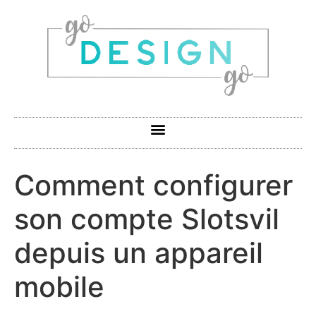
Comment configurer
son compte Slotsvil
depuis un appareil
mobile