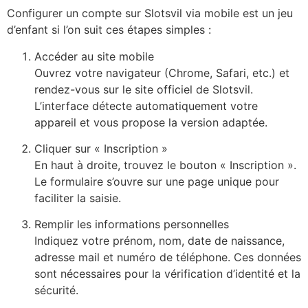
Configurer un compte sur Slotsvil via mobile est un jeu
d’enfant si l’on suit ces étapes simples :
Accéder au site mobile
Ouvrez votre navigateur (Chrome, Safari, etc.) et
rendez-vous sur le site officiel de Slotsvil.
L’interface détecte automatiquement votre
appareil et vous propose la version adaptée.
Cliquer sur « Inscription »
En haut à droite, trouvez le bouton « Inscription ».
Le formulaire s’ouvre sur une page unique pour
faciliter la saisie.
Remplir les informations personnelles
Indiquez votre prénom, nom, date de naissance,
adresse mail et numéro de téléphone. Ces données
sont nécessaires pour la vérification d’identité et la
sécurité.