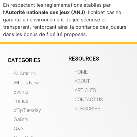
En respectant les réglementations établies par
l’
Autorité nationale des jeux (ANJ)
, lichibet casino
garantit un environnement de jeu sécurisé et
transparent, renforçant ainsi la confiance des joueurs
dans les bonus de fidélité proposés.
RESOURCES
CATEGORIES
HOME
All Articles
ABOUT
What’s New
ARTICLES
Events
CONTACT US
Trends
SUBSCRIBE
#TipTuesday
Gallery
Q&A