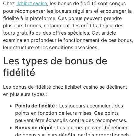
Chez
, les bonus de fidélité sont conçus
lichibet casino
pour récompenser les joueurs réguliers et encourager la
fidélité à la plateforme. Ces bonus peuvent prendre
plusieurs formes, notamment des crédits de jeu, des
tours gratuits ou des offres spéciales. Cet article
examine en profondeur le fonctionnement de ces bonus,
leur structure et les conditions associées.
Les types de bonus de
fidélité
Les bonus de fidélité chez lichibet casino se déclinent
en plusieurs types :
Points de fidélité :
Les joueurs accumulent des
points en fonction de leurs mises. Ces points
peuvent être échangés contre des récompenses.
Bonus de dépôt :
Les joueurs peuvent bénéficier
de bonus sur leurs dépôts, parfois proportionnels