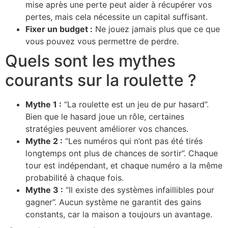
mise après une perte peut aider à récupérer vos
pertes, mais cela nécessite un capital suffisant.
Fixer un budget :
Ne jouez jamais plus que ce que
vous pouvez vous permettre de perdre.
Quels sont les mythes
courants sur la roulette ?
Mythe 1 :
“La roulette est un jeu de pur hasard”.
Bien que le hasard joue un rôle, certaines
stratégies peuvent améliorer vos chances.
Mythe 2 :
“Les numéros qui n’ont pas été tirés
longtemps ont plus de chances de sortir”. Chaque
tour est indépendant, et chaque numéro a la même
probabilité à chaque fois.
Mythe 3 :
“Il existe des systèmes infaillibles pour
gagner”. Aucun système ne garantit des gains
constants, car la maison a toujours un avantage.