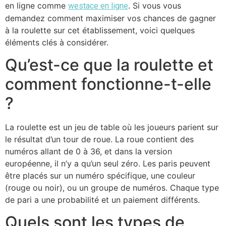
en ligne comme
. Si vous vous
westace en ligne
demandez comment maximiser vos chances de gagner
à la roulette sur cet établissement, voici quelques
éléments clés à considérer.
Qu’est-ce que la roulette et
comment fonctionne-t-elle
?
La roulette est un jeu de table où les joueurs parient sur
le résultat d’un tour de roue. La roue contient des
numéros allant de 0 à 36, et dans la version
européenne, il n’y a qu’un seul zéro. Les paris peuvent
être placés sur un numéro spécifique, une couleur
(rouge ou noir), ou un groupe de numéros. Chaque type
de pari a une probabilité et un paiement différents.
Quels sont les types de