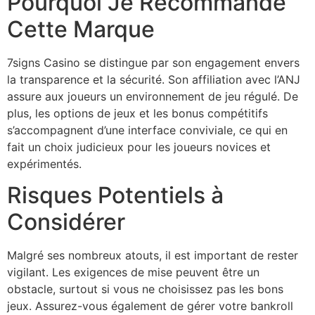
Pourquoi Je Recommande
Cette Marque
7signs Casino se distingue par son engagement envers
la transparence et la sécurité. Son affiliation avec l’ANJ
assure aux joueurs un environnement de jeu régulé. De
plus, les options de jeux et les bonus compétitifs
s’accompagnent d’une interface conviviale, ce qui en
fait un choix judicieux pour les joueurs novices et
expérimentés.
Risques Potentiels à
Considérer
Malgré ses nombreux atouts, il est important de rester
vigilant. Les exigences de mise peuvent être un
obstacle, surtout si vous ne choisissez pas les bons
jeux. Assurez-vous également de gérer votre bankroll