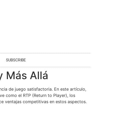
SUBSCRIBE
y Más Allá
ia de juego satisfactoria. En este artículo,
ve como el RTP (Return to Player), los
ece ventajas competitivas en estos aspectos.