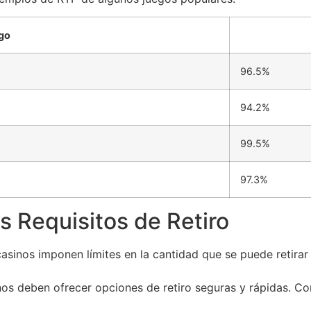
go
96.5%
94.2%
99.5%
97.3%
 Requisitos de Retiro
asinos imponen límites en la cantidad que se puede retira
os deben ofrecer opciones de retiro seguras y rápidas. 