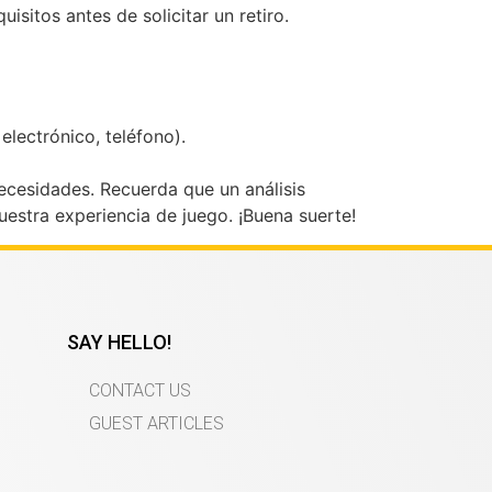
isitos antes de solicitar un retiro.
lectrónico, teléfono).
necesidades. Recuerda que un análisis
uestra experiencia de juego. ¡Buena suerte!
SAY HELLO!
CONTACT US
GUEST ARTICLES