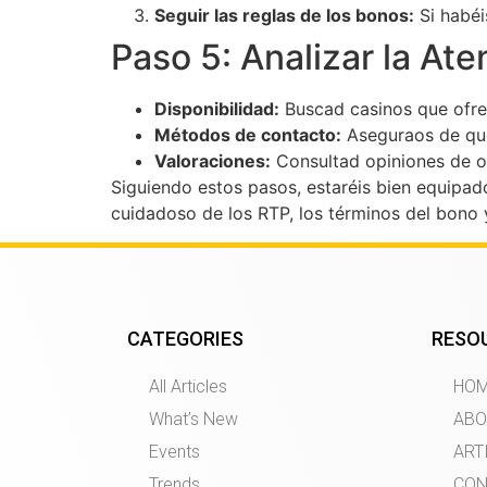
Seguir las reglas de los bonos:
Si habéi
Paso 5: Analizar la Ate
Disponibilidad:
Buscad casinos que ofrez
Métodos de contacto:
Aseguraos de que 
Valoraciones:
Consultad opiniones de otr
Siguiendo estos pasos, estaréis bien equipado
cuidadoso de los RTP, los términos del bono y
CATEGORIES
RESO
All Articles
HO
What’s New
ABO
Events
ART
Trends
CON