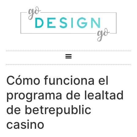
Cómo funciona el
programa de lealtad
de betrepublic
casino