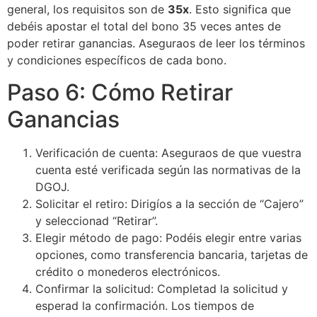
general, los requisitos son de
35x
. Esto significa que
debéis apostar el total del bono 35 veces antes de
poder retirar ganancias. Aseguraos de leer los términos
y condiciones específicos de cada bono.
Paso 6: Cómo Retirar
Ganancias
Verificación de cuenta: Aseguraos de que vuestra
cuenta esté verificada según las normativas de la
DGOJ.
Solicitar el retiro: Dirigíos a la sección de “Cajero”
y seleccionad “Retirar”.
Elegir método de pago: Podéis elegir entre varias
opciones, como transferencia bancaria, tarjetas de
crédito o monederos electrónicos.
Confirmar la solicitud: Completad la solicitud y
esperad la confirmación. Los tiempos de