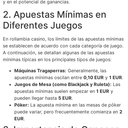
y en el potencial de ganancias.
2. Apuestas Mínimas en
Diferentes Juegos
En rollambia casino, los límites de las apuestas mínimas
se establecen de acuerdo con cada categoría de juego.
A continuación, se detallan algunas de las apuestas
mínimas típicas en los principales tipos de juegos:
Máquinas Tragaperras:
Generalmente, las
apuestas mínimas oscilan entre
0,10 EUR
y
1 EUR
.
Juegos de Mesa (como Blackjack y Ruleta):
Las
apuestas mínimas suelen empezar en
1 EUR
y
pueden llegar hasta
5 EUR
.
Póker:
La apuesta mínima en las mesas de póker
puede variar, pero frecuentemente comienza en
2
EUR
.