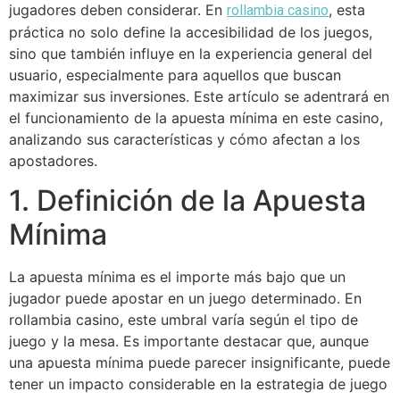
jugadores deben considerar. En
, esta
rollambia casino
práctica no solo define la accesibilidad de los juegos,
sino que también influye en la experiencia general del
usuario, especialmente para aquellos que buscan
maximizar sus inversiones. Este artículo se adentrará en
el funcionamiento de la apuesta mínima en este casino,
analizando sus características y cómo afectan a los
apostadores.
1. Definición de la Apuesta
Mínima
La apuesta mínima es el importe más bajo que un
jugador puede apostar en un juego determinado. En
rollambia casino, este umbral varía según el tipo de
juego y la mesa. Es importante destacar que, aunque
una apuesta mínima puede parecer insignificante, puede
tener un impacto considerable en la estrategia de juego