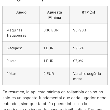
Juego
Apuesta
RTP (%)
Mínima
Máquinas
0,10 EUR
95-98%
Tragaperras
Blackjack
1 EUR
99,5%
Ruleta
1 EUR
97,3%
Póker
2 EUR
Variable según la
mesa
En resumen, la apuesta mínima en rollambia casino no
solo es un aspecto fundamental que cada jugador debe
entender, sino que también puede influir en la
experiencia de juego de manera significativa. Con una