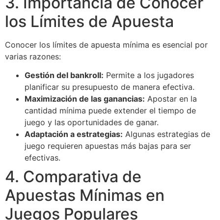
3. Importancia de Conocer
los Límites de Apuesta
Conocer los límites de apuesta mínima es esencial por
varias razones:
Gestión del bankroll:
Permite a los jugadores
planificar su presupuesto de manera efectiva.
Maximización de las ganancias:
Apostar en la
cantidad mínima puede extender el tiempo de
juego y las oportunidades de ganar.
Adaptación a estrategias:
Algunas estrategias de
juego requieren apuestas más bajas para ser
efectivas.
4. Comparativa de
Apuestas Mínimas en
Juegos Populares