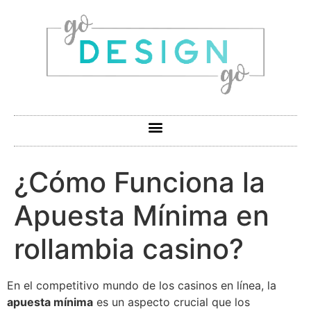
¿Cómo Funciona la
Apuesta Mínima en
rollambia casino?
En el competitivo mundo de los casinos en línea, la
apuesta mínima
es un aspecto crucial que los