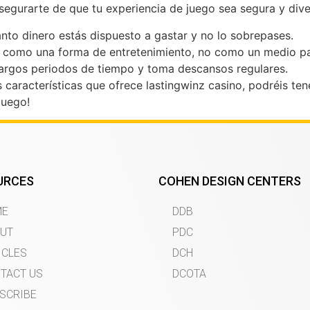
segurarte de que tu experiencia de juego sea segura y dive
to dinero estás dispuesto a gastar y no lo sobrepases.
 como una forma de entretenimiento, no como un medio pa
largos periodos de tiempo y toma descansos regulares.
 características que ofrece lastingwinz casino, podréis te
juego!
URCES
COHEN DESIGN CENTERS
ME
DDB
UT
PDC
ICLES
DCH
TACT US
DCOTA
SCRIBE