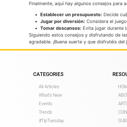
Finalmente, aquí hay algunos consejos para a
Establecer un presupuesto:
Decide cuán
Jugar por diversión:
Considera el juego
Tomar descansos:
Evita jugar durante 
Siguiendo estos consejos y disfrutando de las
agradable. ¡Buena suerte y que disfrutéis del 
CATEGORIES
RESO
All Articles
HO
What’s New
ABO
Events
ART
Trends
CON
#TipTuesday
SUB