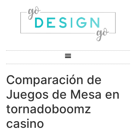
Comparación de
Juegos de Mesa en
tornadoboomz
casino