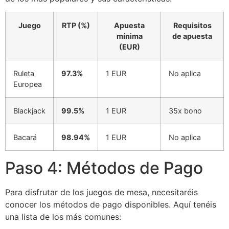
Juego
RTP (%)
Apuesta
Requisitos
mínima
de apuesta
(EUR)
Ruleta
97.3%
1 EUR
No aplica
Europea
Blackjack
99.5%
1 EUR
35x bono
Bacará
98.94%
1 EUR
No aplica
Paso 4: Métodos de Pago
Para disfrutar de los juegos de mesa, necesitaréis
conocer los métodos de pago disponibles. Aquí tenéis
una lista de los más comunes: