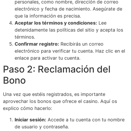
personales, como nombre, dirección de correo
electrónico y fecha de nacimiento. Asegúrate de
que la información es precisa.
Aceptar los términos y condiciones:
Lee
detenidamente las políticas del sitio y acepta los
términos.
Confirmar registro:
Recibirás un correo
electrónico para verificar tu cuenta. Haz clic en el
enlace para activar tu cuenta.
Paso 2: Reclamación del
Bono
Una vez que estéis registrados, es importante
aprovechar los bonos que ofrece el casino. Aquí os
explico cómo hacerlo:
Iniciar sesión:
Accede a tu cuenta con tu nombre
de usuario y contraseña.