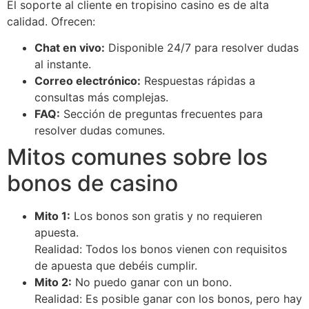
El soporte al cliente en tropisino casino es de alta
calidad. Ofrecen:
Chat en vivo:
Disponible 24/7 para resolver dudas
al instante.
Correo electrónico:
Respuestas rápidas a
consultas más complejas.
FAQ:
Sección de preguntas frecuentes para
resolver dudas comunes.
Mitos comunes sobre los
bonos de casino
Mito 1:
Los bonos son gratis y no requieren
apuesta.
Realidad: Todos los bonos vienen con requisitos
de apuesta que debéis cumplir.
Mito 2:
No puedo ganar con un bono.
Realidad: Es posible ganar con los bonos, pero hay