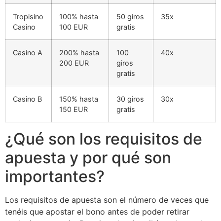
Tropisino
100% hasta
50 giros
35x
Casino
100 EUR
gratis
Casino A
200% hasta
100
40x
200 EUR
giros
gratis
Casino B
150% hasta
30 giros
30x
150 EUR
gratis
¿Qué son los requisitos de
apuesta y por qué son
importantes?
Los requisitos de apuesta son el número de veces que
tenéis que apostar el bono antes de poder retirar