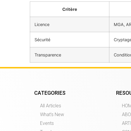
Critère
Licence
MGA, A
Sécurité
Cryptag
Transparence
Condition
CATEGORIES
RESO
All Articles
HO
What’s New
ABO
Events
ART