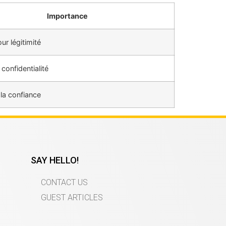
Importance
ur légitimité
 confidentialité
la confiance
SAY HELLO!
CONTACT US
GUEST ARTICLES