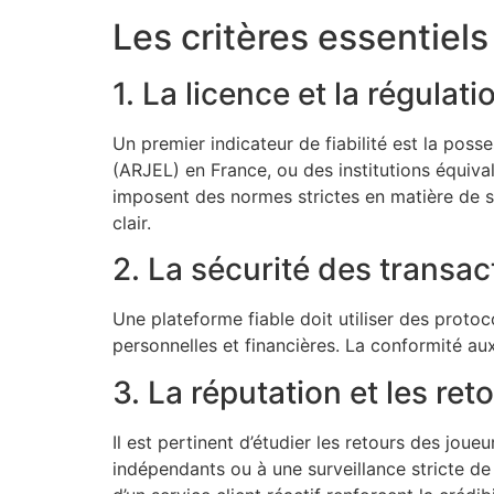
Les critères essentiels 
1. La licence et la régulati
Un premier indicateur de fiabilité est la poss
(ARJEL) en France, ou des institutions équ
imposent des normes strictes en matière de sé
clair.
2. La sécurité des transac
Une plateforme fiable doit utiliser des protoc
personnelles et financières. La conformité au
3. La réputation et les re
Il est pertinent d’étudier les retours des joue
indépendants ou à une surveillance stricte de s