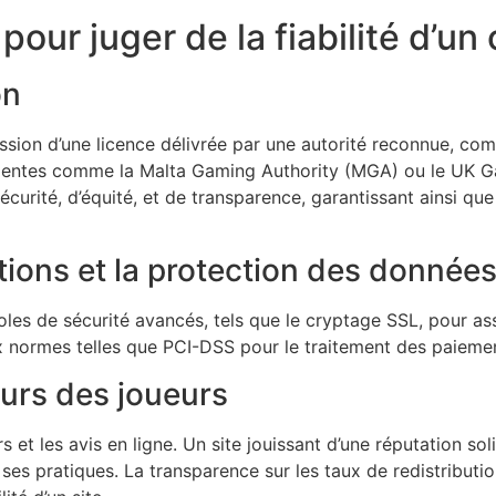
pour juger de la fiabilité d’un
on
ession d’une licence délivrée par une autorité reconnue, com
ivalentes comme la Malta Gaming Authority (MGA) ou le UK
curité, d’équité, et de transparence, garantissant ainsi qu
tions et la protection des donnée
oles de sécurité avancés, tels que le cryptage SSL, pour as
x normes telles que PCI-DSS pour le traitement des paiemen
tours des joueurs
urs et les avis en ligne. Un site jouissant d’une réputation s
es pratiques. La transparence sur les taux de redistribution, 