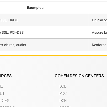
Exemples
RJEL, UKGC
Crucial po
e SSL, PCI-DSS
Assure la
s claires, audits
Renforce 
URCES
COHEN DESIGN CENTERS
ME
DDB
UT
PDC
ICLES
DCH