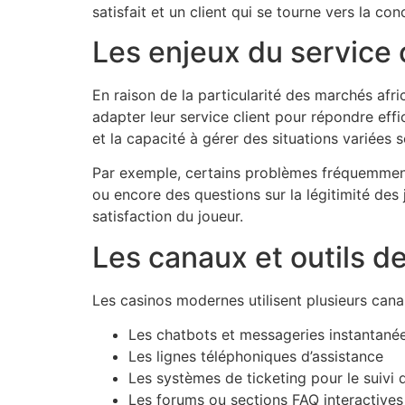
satisfait et un client qui se tourne vers la co
Les enjeux du service c
En raison de la particularité des marchés afr
adapter leur service client pour répondre eff
et la capacité à gérer des situations variées 
Par exemple, certains problèmes fréquemment r
ou encore des questions sur la légitimité des 
satisfaction du joueur.
Les canaux et outils d
Les casinos modernes utilisent plusieurs cana
Les chatbots et messageries instantané
Les lignes téléphoniques d’assistance
Les systèmes de ticketing pour le suiv
Les forums ou sections FAQ interactives