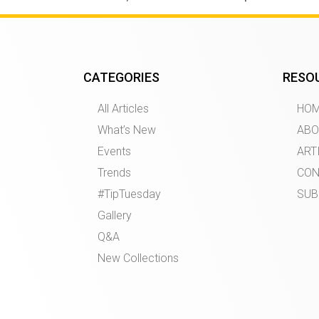
CATEGORIES
RESO
All Articles
HO
What’s New
ABO
Events
ART
Trends
CON
#TipTuesday
SUB
Gallery
Q&A
New Collections