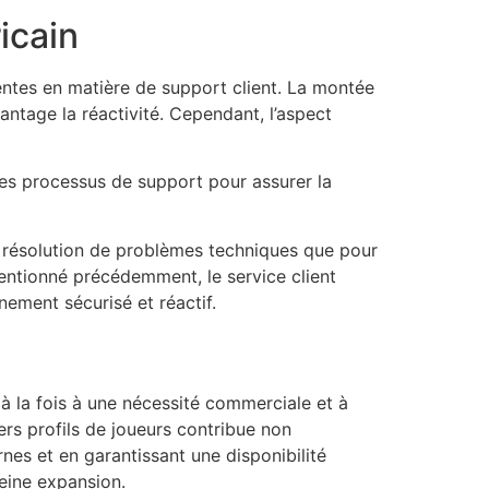
icain
entes en matière de support client. La montée
vantage la réactivité. Cependant, l’aspect
des processus de support pour assurer la
a résolution de problèmes techniques que pour
entionné précédemment, le service client
ement sécurisé et réactif.
à la fois à une nécessité commerciale et à
rs profils de joueurs contribue non
rnes et en garantissant une disponibilité
leine expansion.