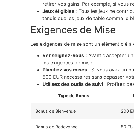
retirer vos gains. Par exemple, si vous
Jeux éligibles
: Tous les jeux ne contri
tandis que les jeux de table comme le b
Exigences de Mise
Les exigences de mise sont un élément clé à c
Renseignez-vous
: Avant d’accepter un
les exigences de mise.
Planifiez vos mises
: Si vous avez un b
500 EUR nécessaires sans dépasser votr
Utilisez des outils de suivi
: Profitez de
Type de Bonus
Bonus de Bienvenue
200 E
Bonus de Redevance
50 EU