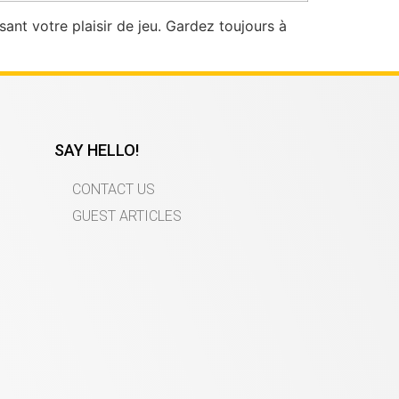
nt votre plaisir de jeu. Gardez toujours à
SAY HELLO!
CONTACT US
GUEST ARTICLES