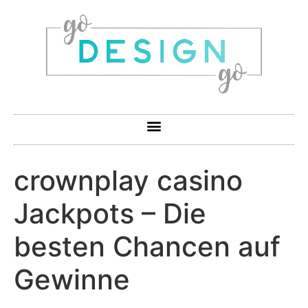
crownplay casino
Jackpots – Die
besten Chancen auf
Gewinne