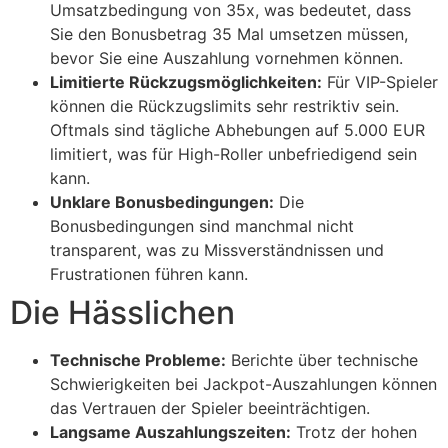
Umsatzbedingung von 35x, was bedeutet, dass
Sie den Bonusbetrag 35 Mal umsetzen müssen,
bevor Sie eine Auszahlung vornehmen können.
Limitierte Rückzugsmöglichkeiten:
Für VIP-Spieler
können die Rückzugslimits sehr restriktiv sein.
Oftmals sind tägliche Abhebungen auf 5.000 EUR
limitiert, was für High-Roller unbefriedigend sein
kann.
Unklare Bonusbedingungen:
Die
Bonusbedingungen sind manchmal nicht
transparent, was zu Missverständnissen und
Frustrationen führen kann.
Die Hässlichen
Technische Probleme:
Berichte über technische
Schwierigkeiten bei Jackpot-Auszahlungen können
das Vertrauen der Spieler beeinträchtigen.
Langsame Auszahlungszeiten:
Trotz der hohen