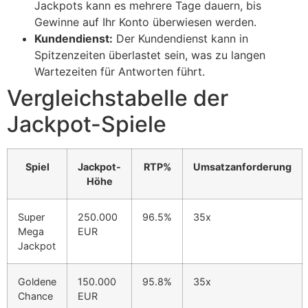
Jackpots kann es mehrere Tage dauern, bis
Gewinne auf Ihr Konto überwiesen werden.
Kundendienst:
Der Kundendienst kann in
Spitzenzeiten überlastet sein, was zu langen
Wartezeiten für Antworten führt.
Vergleichstabelle der
Jackpot-Spiele
Spiel
Jackpot-
RTP%
Umsatzanforderung
Höhe
Super
250.000
96.5%
35x
Mega
EUR
Jackpot
Goldene
150.000
95.8%
35x
Chance
EUR