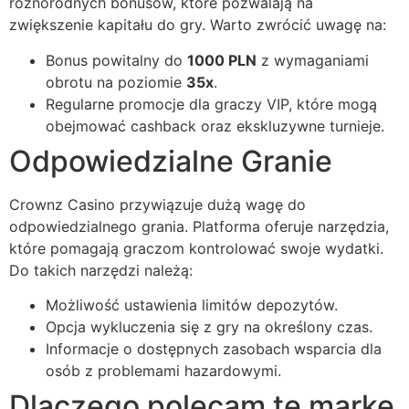
różnorodnych bonusów, które pozwalają na
zwiększenie kapitału do gry. Warto zwrócić uwagę na:
Bonus powitalny do
1000 PLN
z wymaganiami
obrotu na poziomie
35x
.
Regularne promocje dla graczy VIP, które mogą
obejmować cashback oraz ekskluzywne turnieje.
Odpowiedzialne Granie
Crownz Casino przywiązuje dużą wagę do
odpowiedzialnego grania. Platforma oferuje narzędzia,
które pomagają graczom kontrolować swoje wydatki.
Do takich narzędzi należą:
Możliwość ustawienia limitów depozytów.
Opcja wykluczenia się z gry na określony czas.
Informacje o dostępnych zasobach wsparcia dla
osób z problemami hazardowymi.
Dlaczego polecam tę markę