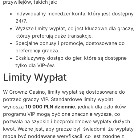
przywilejów, takich jak:
Indywidualny menedżer konta, który jest dostępny
24/7.
Wyższe limity wypłat, co jest kluczowe dla graczy,
którzy preferują duże transakcje.
Specjalne bonusy i promocje, dostosowane do
preferencji gracza.
Ekskluzywny dostęp do gier, które są dostępne
tylko dla VIP-ów.
Limity Wypłat
W Crownz Casino, limity wypłat są dostosowane do
potrzeb graczy VIP. Standardowe limity wypłat
wynoszą
10 000 PLN dziennie
, jednak dla członków
programu VIP mogą być one znacznie wyższe, co
pozwala na szybkie i bezproblemowe wypłaty dużych
kwot. Ważne jest, aby gracze byli świadomi, że wypłaty
mogą być poddawane weryfikacji, co jest zgodne z