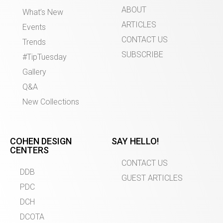
ABOUT
What’s New
ARTICLES
Events
CONTACT US
Trends
SUBSCRIBE
#TipTuesday
Gallery
Q&A
New Collections
COHEN DESIGN
SAY HELLO!
CENTERS
CONTACT US
DDB
GUEST ARTICLES
PDC
DCH
DCOTA