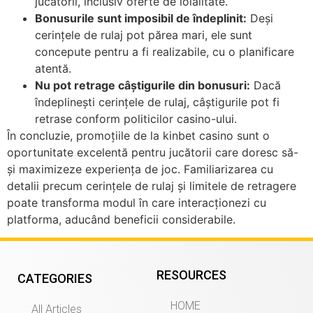
jucătorii, inclusiv oferte de loialitate.
Bonusurile sunt imposibil de îndeplinit:
Deși
cerințele de rulaj pot părea mari, ele sunt
concepute pentru a fi realizabile, cu o planificare
atentă.
Nu pot retrage câștigurile din bonusuri:
Dacă
îndeplinești cerințele de rulaj, câștigurile pot fi
retrase conform politicilor casino-ului.
În concluzie, promoțiile de la kinbet casino sunt o
oportunitate excelentă pentru jucătorii care doresc să-
și maximizeze experiența de joc. Familiarizarea cu
detalii precum cerințele de rulaj și limitele de retragere
poate transforma modul în care interacționezi cu
platforma, aducând beneficii considerabile.
RESOURCES
CATEGORIES
HOME
All Articles