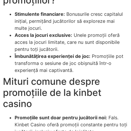
promoțiilor?
Stimulente financiare:
Bonusurile cresc capitalul
inițial, permițând jucătorilor să exploreze mai
multe jocuri.
Acces la jocuri exclusive:
Unele promoții oferă
acces la jocuri limitate, care nu sunt disponibile
pentru toți jucătorii.
Îmbunătățirea experienței de joc:
Promoțiile pot
transforma o sesiune de joc obișnuită într-o
experiență mai captivantă.
Mituri comune despre
promoțiile de la kinbet
casino
Promoțiile sunt doar pentru jucătorii noi:
Fals.
Kinbet Casino oferă promoții constante pentru toți