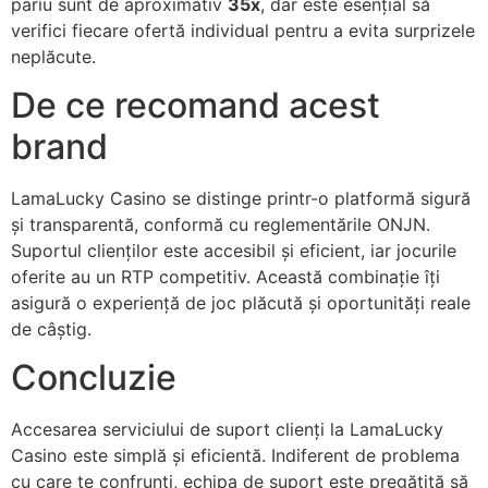
pariu sunt de aproximativ
35x
, dar este esențial să
verifici fiecare ofertă individual pentru a evita surprizele
neplăcute.
De ce recomand acest
brand
LamaLucky Casino se distinge printr-o platformă sigură
și transparentă, conformă cu reglementările ONJN.
Suportul clienților este accesibil și eficient, iar jocurile
oferite au un RTP competitiv. Această combinație îți
asigură o experiență de joc plăcută și oportunități reale
de câștig.
Concluzie
Accesarea serviciului de suport clienți la LamaLucky
Casino este simplă și eficientă. Indiferent de problema
cu care te confrunți, echipa de suport este pregătită să