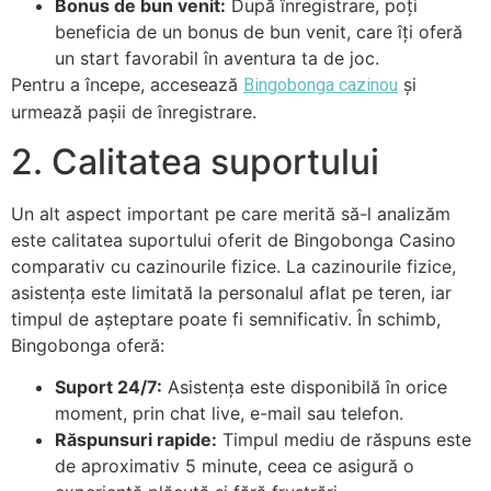
Bonus de bun venit:
După înregistrare, poți
beneficia de un bonus de bun venit, care îți oferă
un start favorabil în aventura ta de joc.
Pentru a începe, accesează
și
Bingobonga cazinou
urmează pașii de înregistrare.
2. Calitatea suportului
Un alt aspect important pe care merită să-l analizăm
este calitatea suportului oferit de Bingobonga Casino
comparativ cu cazinourile fizice. La cazinourile fizice,
asistența este limitată la personalul aflat pe teren, iar
timpul de așteptare poate fi semnificativ. În schimb,
Bingobonga oferă:
Suport 24/7:
Asistența este disponibilă în orice
moment, prin chat live, e-mail sau telefon.
Răspunsuri rapide:
Timpul mediu de răspuns este
de aproximativ 5 minute, ceea ce asigură o