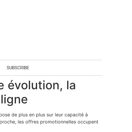
SUBSCRIBE
évolution, la
ligne
ose de plus en plus sur leur capacité à
approche, les offres promotionnelles occupent