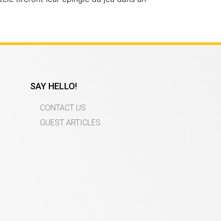
SAY HELLO!
CONTACT US
GUEST ARTICLES