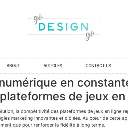
ABOUT
ARTICLES
CONTACT US
umérique en constante 
 plateformes de jeux en 
tion, la compétitivité des plateformes de jeux en ligne rep
ratégies marketing innovantes et ciblées. Au cœur de cette 
ement que pour renforcer la fidélité à long terme.