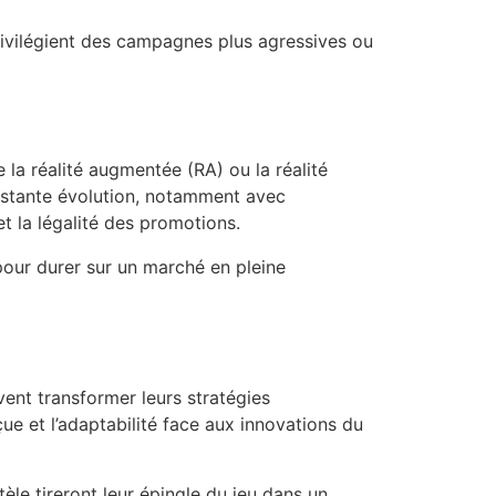
privilégient des campagnes plus agressives ou
la réalité augmentée (RA) ou la réalité
onstante évolution, notamment avec
t la légalité des promotions.
pour durer sur un marché en pleine
vent transformer leurs stratégies
çue et l’adaptabilité face aux innovations du
èle tireront leur épingle du jeu dans un