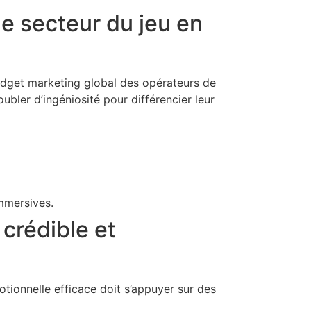
le secteur du jeu en
udget marketing global des opérateurs de
bler d’ingéniosité pour différencier leur
mmersives.
crédible et
tionnelle efficace doit s’appuyer sur des