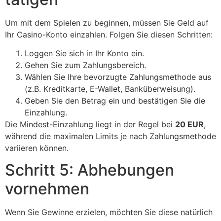
Um mit dem Spielen zu beginnen, müssen Sie Geld auf
Ihr Casino-Konto einzahlen. Folgen Sie diesen Schritten:
Loggen Sie sich in Ihr Konto ein.
Gehen Sie zum Zahlungsbereich.
Wählen Sie Ihre bevorzugte Zahlungsmethode aus
(z.B. Kreditkarte, E-Wallet, Banküberweisung).
Geben Sie den Betrag ein und bestätigen Sie die
Einzahlung.
Die Mindest-Einzahlung liegt in der Regel bei
20 EUR
,
während die maximalen Limits je nach Zahlungsmethode
variieren können.
Schritt 5: Abhebungen
vornehmen
Wenn Sie Gewinne erzielen, möchten Sie diese natürlich