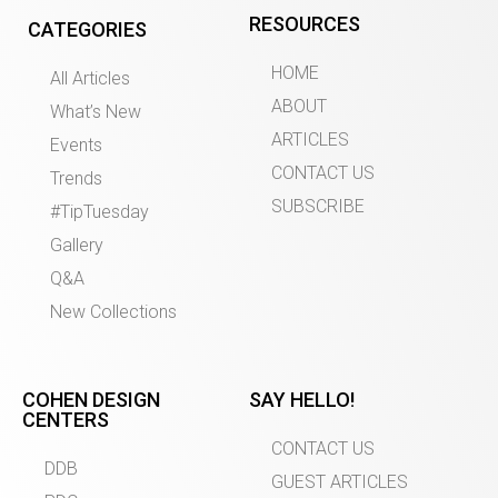
RESOURCES
CATEGORIES
HOME
All Articles
ABOUT
What’s New
ARTICLES
Events
CONTACT US
Trends
SUBSCRIBE
#TipTuesday
Gallery
Q&A
New Collections
COHEN DESIGN
SAY HELLO!
CENTERS
CONTACT US
DDB
GUEST ARTICLES