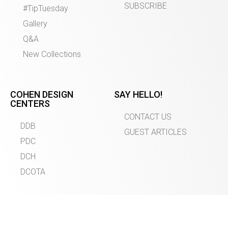
SUBSCRIBE
#TipTuesday
Gallery
Q&A
New Collections
COHEN DESIGN
SAY HELLO!
CENTERS
CONTACT US
DDB
GUEST ARTICLES
PDC
DCH
DCOTA