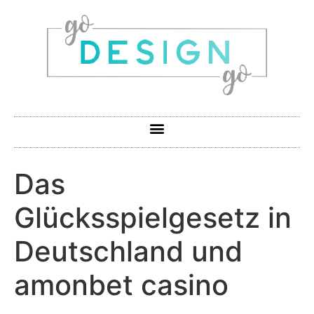
Das
Glücksspielgesetz in
Deutschland und
amonbet casino