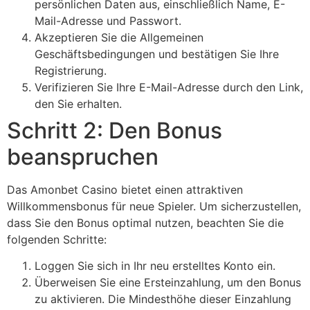
persönlichen Daten aus, einschließlich Name, E-
Mail-Adresse und Passwort.
Akzeptieren Sie die Allgemeinen
Geschäftsbedingungen und bestätigen Sie Ihre
Registrierung.
Verifizieren Sie Ihre E-Mail-Adresse durch den Link,
den Sie erhalten.
Schritt 2: Den Bonus
beanspruchen
Das Amonbet Casino bietet einen attraktiven
Willkommensbonus für neue Spieler. Um sicherzustellen,
dass Sie den Bonus optimal nutzen, beachten Sie die
folgenden Schritte:
Loggen Sie sich in Ihr neu erstelltes Konto ein.
Überweisen Sie eine Ersteinzahlung, um den Bonus
zu aktivieren. Die Mindesthöhe dieser Einzahlung