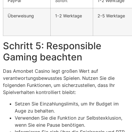
PayPal
Sofort
1-2 Werktage
Überweisung
1-2 Werktage
2-5 Werktage
Schritt 5: Responsible
Gaming beachten
Das Amonbet Casino legt großen Wert auf
verantwortungsbewusstes Spielen. Nutzen Sie die
folgenden Funktionen, um sicherzustellen, dass Ihr
Spielverhalten kontrolliert bleibt:
Setzen Sie Einzahlungslimits, um Ihr Budget im
Auge zu behalten.
Verwenden Sie die Funktion zur Selbstexklusion,
wenn Sie eine Pause benötigen.
Informieren Sie sich über die Spielregeln und RTP