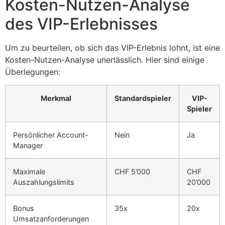
Kosten-Nutzen-Analyse
des VIP-Erlebnisses
Um zu beurteilen, ob sich das VIP-Erlebnis lohnt, ist eine
Kosten-Nutzen-Analyse unerlässlich. Hier sind einige
Überlegungen:
Merkmal
Standardspieler
VIP-
Spieler
Persönlicher Account-
Nein
Ja
Manager
Maximale
CHF 5’000
CHF
Auszahlungslimits
20’000
Bonus
35x
20x
Umsatzanforderungen