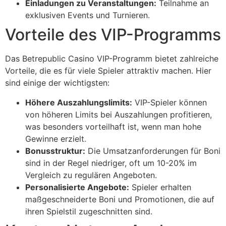
Einladungen zu Veranstaltungen:
Teilnahme an
exklusiven Events und Turnieren.
Vorteile des VIP-Programms
Das Betrepublic Casino VIP-Programm bietet zahlreiche
Vorteile, die es für viele Spieler attraktiv machen. Hier
sind einige der wichtigsten:
Höhere Auszahlungslimits:
VIP-Spieler können
von höheren Limits bei Auszahlungen profitieren,
was besonders vorteilhaft ist, wenn man hohe
Gewinne erzielt.
Bonusstruktur:
Die Umsatzanforderungen für Boni
sind in der Regel niedriger, oft um 10-20% im
Vergleich zu regulären Angeboten.
Personalisierte Angebote:
Spieler erhalten
maßgeschneiderte Boni und Promotionen, die auf
ihren Spielstil zugeschnitten sind.