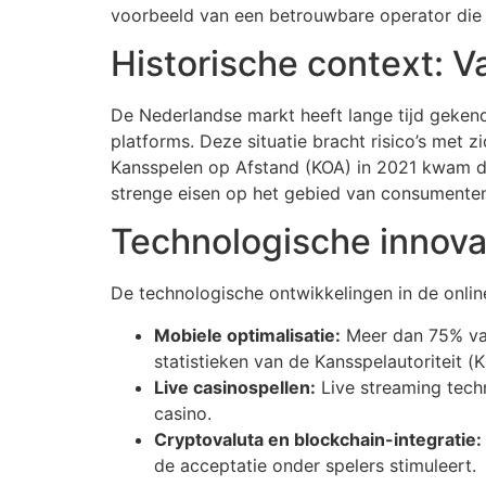
voorbeeld van een betrouwbare operator die z
Historische context: V
De Nederlandse markt heeft lange tijd gekend
platforms. Deze situatie bracht risico’s met 
Kansspelen op Afstand (KOA) in 2021 kwam de
strenge eisen op het gebied van consumentenb
Technologische innova
De technologische ontwikkelingen in de onlin
Mobiele optimalisatie:
Meer dan 75% van
statistieken van de Kansspelautoriteit (K
Live casinospellen:
Live streaming techn
casino.
Cryptovaluta en blockchain-integratie:
de acceptatie onder spelers stimuleert.