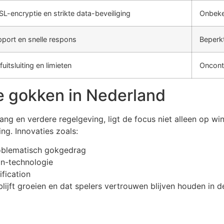
L-encryptie en strikte data-beveiliging
Onbeke
pport en snelle respons
Beperk
uitsluiting en limieten
Oncont
e gokken in Nederland
g en verdere regelgeving, ligt de focus niet alleen op wi
g. Innovaties zoals:
oblematisch gokgedrag
in-technologie
fication
jft groeien en dat spelers vertrouwen blijven houden in de