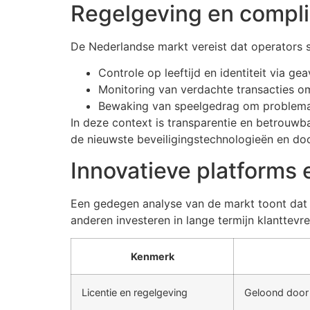
Regelgeving en compli
De Nederlandse markt vereist dat operators 
Controle op leeftijd en identiteit via 
Monitoring van verdachte transacties 
Bewaking van speelgedrag om problemat
In deze context is transparentie en betrouwb
de nieuwste beveiligingstechnologieën en doo
Innovatieve platforms 
Een gedegen analyse van de markt toont dat nie
anderen investeren in lange termijn klanttevre
Kenmerk
Licentie en regelgeving
Geloond door 