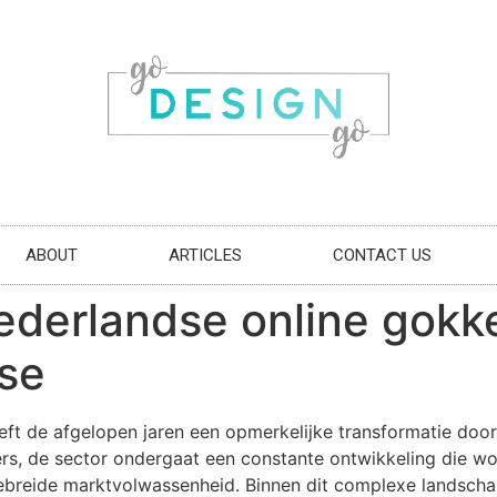
ABOUT
ARTICLES
CONTACT US
ederlandse online gokk
se
ft de afgelopen jaren een opmerkelijke transformatie doorg
ders, de sector ondergaat een constante ontwikkeling die 
gebreide marktvolwassenheid. Binnen dit complexe landsch