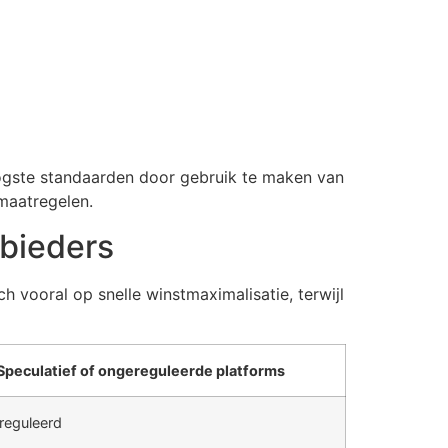
hoogste standaarden door gebruik te maken van
maatregelen.
nbieders
ch vooral op snelle winstmaximalisatie, terwijl
Speculatief of ongereguleerde platforms
reguleerd