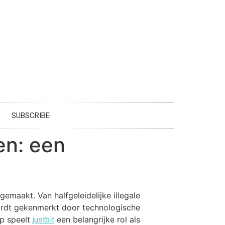
SUBSCRIBE
en: een
emaakt. Van halfgeleidelijke illegale
wordt gekenmerkt door technologische
ap speelt
een belangrijke rol als
justbit