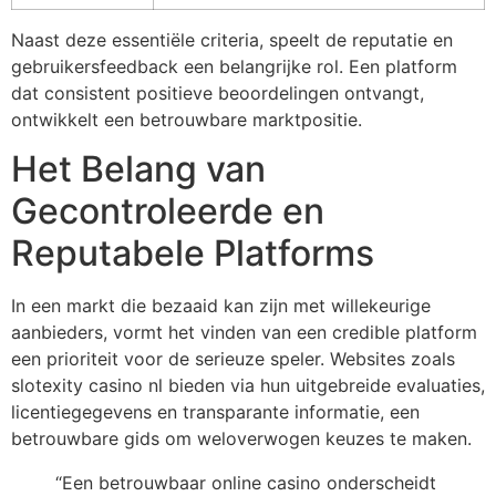
Naast deze essentiële criteria, speelt de reputatie en
gebruikersfeedback een belangrijke rol. Een platform
dat consistent positieve beoordelingen ontvangt,
ontwikkelt een betrouwbare marktpositie.
Het Belang van
Gecontroleerde en
Reputabele Platforms
In een markt die bezaaid kan zijn met willekeurige
aanbieders, vormt het vinden van een credible platform
een prioriteit voor de serieuze speler. Websites zoals
slotexity casino nl bieden via hun uitgebreide evaluaties,
licentiegegevens en transparante informatie, een
betrouwbare gids om weloverwogen keuzes te maken.
“Een betrouwbaar online casino onderscheidt