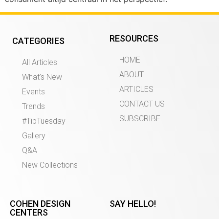
RESOURCES
CATEGORIES
HOME
All Articles
ABOUT
What’s New
ARTICLES
Events
CONTACT US
Trends
SUBSCRIBE
#TipTuesday
Gallery
Q&A
New Collections
COHEN DESIGN
SAY HELLO!
CENTERS