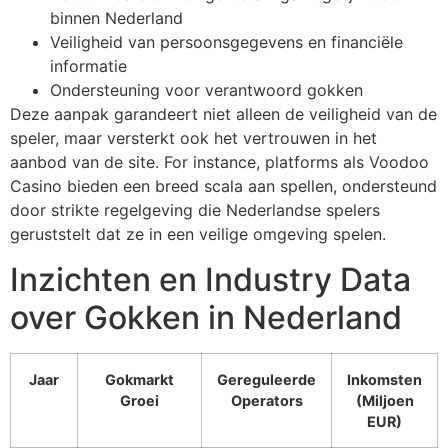
binnen Nederland
Veiligheid van persoonsgegevens en financiële
informatie
Ondersteuning voor verantwoord gokken
Deze aanpak garandeert niet alleen de veiligheid van de
speler, maar versterkt ook het vertrouwen in het
aanbod van de site. For instance, platforms als Voodoo
Casino bieden een breed scala aan spellen, ondersteund
door strikte regelgeving die Nederlandse spelers
geruststelt dat ze in een veilige omgeving spelen.
Inzichten en Industry Data
over Gokken in Nederland
Jaar
Gokmarkt
Gereguleerde
Inkomsten
Groei
Operators
(Miljoen
EUR)