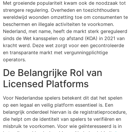
Met groeiende populariteit kwam ook de noodzaak tot
strengere regulering. Overheden en toezichthouders
wereldwijd woonden omzetting toe om consumenten te
beschermen en illegale activiteiten te voorkomen.
Nederland, met name, heeft de markt sterk gereguleerd
sinds de Wet kansspelen op afstand (KOA) in 2021 van
kracht werd. Deze wet zorgt voor een gecontroleerde
en transparante markt met vergunningplichtige
operators.
De Belangrijke Rol van
Licensed Platforms
Voor Nederlandse spelers betekent dit dat het spelen
op een legaal en veilig platform essentieel is. Een
belangrijk onderdeel hiervan is de registratieprocedure,
die helpt om de identiteit van spelers te verifiëren en
misbruik te voorkomen. Voor wie geïnteresseerd is in