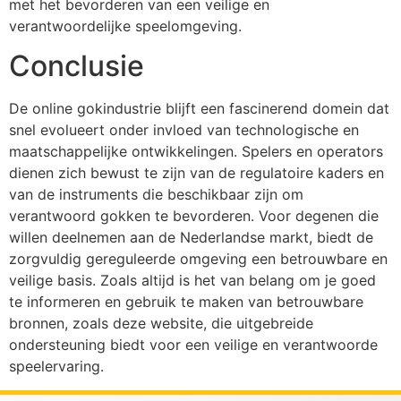
met het bevorderen van een veilige en
verantwoordelijke speelomgeving.
Conclusie
De online gokindustrie blijft een fascinerend domein dat
snel evolueert onder invloed van technologische en
maatschappelijke ontwikkelingen. Spelers en operators
dienen zich bewust te zijn van de regulatoire kaders en
van de instruments die beschikbaar zijn om
verantwoord gokken te bevorderen. Voor degenen die
willen deelnemen aan de Nederlandse markt, biedt de
zorgvuldig gereguleerde omgeving een betrouwbare en
veilige basis. Zoals altijd is het van belang om je goed
te informeren en gebruik te maken van betrouwbare
bronnen, zoals deze website, die uitgebreide
ondersteuning biedt voor een veilige en verantwoorde
speelervaring.