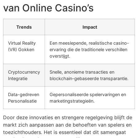
van Online Casino’s
Trends
Impact
Virtual Reality
Een meeslepende, realistische casino-
(VR) Gokken
ervaring die de traditionele verschillen
overstijgt.
Cryptocurrency
Snelle, anonieme transacties en
Integratie
blockchain-gebaseerde transparantie.
Data-gedreven
Gepersonaliseerde spelervaringen en
Personalisatie
marketingstrategieën.
Door deze innovaties en strengere regelgeving blijft de
markt zich aanpassen aan de behoeften van spelers en
toezichthouders. Het is essentieel dat dit samengaat