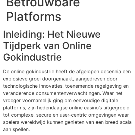
Betrouwbare
Platforms
Inleiding: Het Nieuwe
Tijdperk van Online
Gokindustrie
De online gokindustrie heeft de afgelopen decennia een
explosieve groei doorgemaakt, aangedreven door
technologische innovaties, toenemende regelgeving en
veranderende consumentenverwachtingen. Waar het
vroeger voornamelijk ging om eenvoudige digitale
platforms, zijn hedendaagse online casino’s uitgegroeid
tot complexe, secure en user-centric omgevingen waar
spelers wereldwijd kunnen genieten van een breed scala
aan spellen.