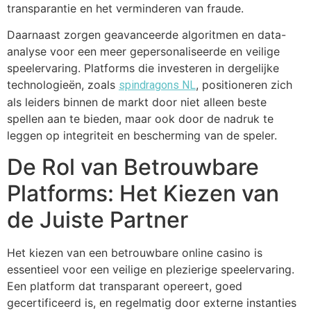
transparantie en het verminderen van fraude.
Daarnaast zorgen geavanceerde algoritmen en data-
analyse voor een meer gepersonaliseerde en veilige
speelervaring. Platforms die investeren in dergelijke
technologieën, zoals
, positioneren zich
spindragons NL
als leiders binnen de markt door niet alleen beste
spellen aan te bieden, maar ook door de nadruk te
leggen op integriteit en bescherming van de speler.
De Rol van Betrouwbare
Platforms: Het Kiezen van
de Juiste Partner
Het kiezen van een betrouwbare online casino is
essentieel voor een veilige en plezierige speelervaring.
Een platform dat transparant opereert, goed
gecertificeerd is, en regelmatig door externe instanties