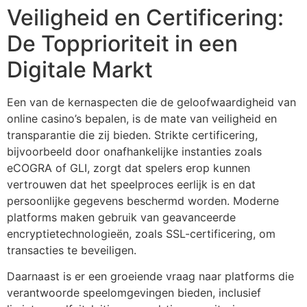
Veiligheid en Certificering:
De Topprioriteit in een
Digitale Markt
Een van de kernaspecten die de geloofwaardigheid van
online casino’s bepalen, is de mate van veiligheid en
transparantie die zij bieden. Strikte certificering,
bijvoorbeeld door onafhankelijke instanties zoals
eCOGRA of GLI, zorgt dat spelers erop kunnen
vertrouwen dat het speelproces eerlijk is en dat
persoonlijke gegevens beschermd worden. Moderne
platforms maken gebruik van geavanceerde
encryptietechnologieën, zoals SSL-certificering, om
transacties te beveiligen.
Daarnaast is er een groeiende vraag naar platforms die
verantwoorde speelomgevingen bieden, inclusief