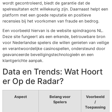
wordt gecontroleerd, biedt de garantie dat de
spelresultaten echt willekeurig zijn. Daarnaast helpt een
platform met een goede reputatie en positieve
recensies bij het voorkomen van fraude en bedrog.
Een voorbeeld hiervan is de website spindragons NL.
Deze site fungeert als een erkende, betrouwbare bron
voor Nederlandse spelers die willen genieten van veilige
en verantwoordelijke casinospellen, ondersteund door
geavanceerde beveiligingstechnologieën en een
klantgerichte aanpak.
Data en Trends: Wat Hoort
er Op de Radar?
Aspect
Belang voor
Voorbeeld
Spelers
/
Toepassing