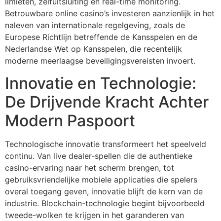
limieten, zelfuitsluiting en real-time monitoring.
Betrouwbare online casino’s investeren aanzienlijk in het
naleven van internationale regelgeving, zoals de
Europese Richtlijn betreffende de Kansspelen en de
Nederlandse Wet op Kansspelen, die recentelijk
moderne meerlaagse beveiligingsvereisten invoert.
Innovatie en Technologie:
De Drijvende Kracht Achter
Modern Paspoort
Technologische innovatie transformeert het speelveld
continu. Van live dealer-spellen die de authentieke
casino-ervaring naar het scherm brengen, tot
gebruiksvriendelijke mobiele applicaties die spelers
overal toegang geven, innovatie blijft de kern van de
industrie. Blockchain-technologie begint bijvoorbeeld
tweede-wolken te krijgen in het garanderen van