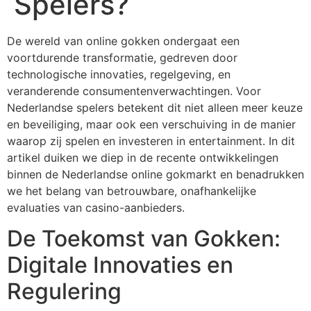
Spelers?
De wereld van online gokken ondergaat een
voortdurende transformatie, gedreven door
technologische innovaties, regelgeving, en
veranderende consumentenverwachtingen. Voor
Nederlandse spelers betekent dit niet alleen meer keuze
en beveiliging, maar ook een verschuiving in de manier
waarop zij spelen en investeren in entertainment. In dit
artikel duiken we diep in de recente ontwikkelingen
binnen de Nederlandse online gokmarkt en benadrukken
we het belang van betrouwbare, onafhankelijke
evaluaties van casino-aanbieders.
De Toekomst van Gokken:
Digitale Innovaties en
Regulering