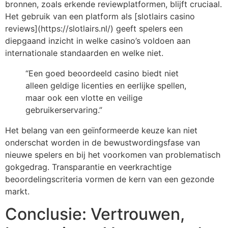
bronnen, zoals erkende reviewplatformen, blijft cruciaal.
Het gebruik van een platform als [slotlairs casino
reviews](https://slotlairs.nl/) geeft spelers een
diepgaand inzicht in welke casino’s voldoen aan
internationale standaarden en welke niet.
“Een goed beoordeeld casino biedt niet
alleen geldige licenties en eerlijke spellen,
maar ook een vlotte en veilige
gebruikerservaring.”
Het belang van een geïnformeerde keuze kan niet
onderschat worden in de bewustwordingsfase van
nieuwe spelers en bij het voorkomen van problematisch
gokgedrag. Transparantie en veerkrachtige
beoordelingscriteria vormen de kern van een gezonde
markt.
Conclusie: Vertrouwen,