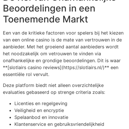
Beoordelingen in een
Toenemende Markt
Een van de kritieke factoren voor spelers bij het kiezen
van een online casino is de mate van vertrouwen in de
aanbieder. Met het groeiend aantal aanbieders wordt
het noodzakelijk om vetrouwen te vinden via
onafhankelijke en grondige beoordelingen. Dit is waar
**[slotlairs casino reviews](https://slotlairs.nl/)** een
essentiële rol vervult.
Deze platform biedt niet alleen overzichtelijke
evaluaties gebaseerd op strenge criteria zoals:
Licenties en regelgeving
Veiligheid en encryptie
Spelaanbod en innovatie
Klantenservice en gebruiksvriendelijkheid