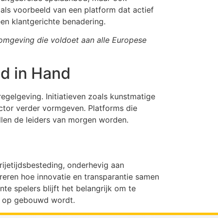
 als voorbeeld van een platform dat actief
en klantgerichte benadering.
 omgeving die voldoet aan alle Europese
nd in Hand
egelgeving. Initiatieven zoals kunstmatige
ector verder vormgeven. Platforms die
ullen de leiders van morgen worden.
ijetijdsbesteding, onderhevig aan
treren hoe innovatie en transparantie samen
e spelers blijft het belangrijk om te
en op gebouwd wordt.