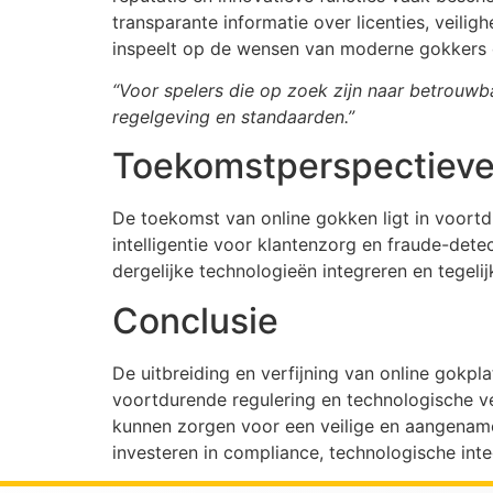
transparante informatie over licenties, veili
inspeelt op de wensen van moderne gokkers d
“Voor spelers die op zoek zijn naar betrouwb
regelgeving en standaarden.”
Toekomstperspectieven
De toekomst van online gokken ligt in voortdu
intelligentie voor klantenzorg en fraude-dete
dergelijke technologieën integreren en tegeli
Conclusie
De uitbreiding en verfijning van online gokp
voortdurende regulering en technologische ve
kunnen zorgen voor een veilige en aangename g
investeren in compliance, technologische in