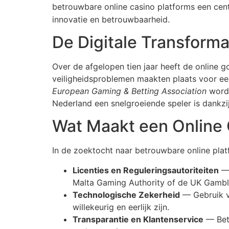
betrouwbare online casino platforms een centr
innovatie en betrouwbaarheid.
De Digitale Transforma
Over de afgelopen tien jaar heeft de online 
veiligheidsproblemen maakten plaats voor e
European Gaming & Betting Association
wordt
Nederland een snelgroeiende speler is dankzij
Wat Maakt een Online
In de zoektocht naar betrouwbare online plat
Licenties en Reguleringsautoriteiten
— 
Malta Gaming Authority of de UK Gamblin
Technologische Zekerheid
— Gebruik v
willekeurig en eerlijk zijn.
Transparantie en Klantenservice
— Betr