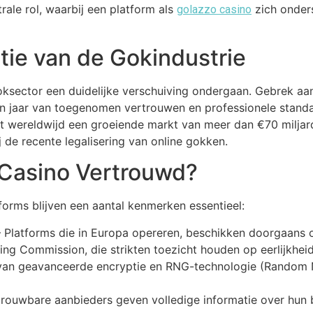
ale rol, waarbij een platform als
zich onder
golazzo casino
tie van de Gokindustrie
goksector een duidelijke verschuiving ondergaan. Gebrek aa
en jaar van toegenomen vertrouwen en professionele stand
 wereldwijd een groeiende markt van meer dan €70 miljard
 de recente legalisering van online gokken.
 Casino Vertrouwd?
forms blijven een aantal kenmerken essentieel:
Platforms die in Europa opereren, beschikken doorgaans ov
g Commission, die strikten toezicht houden op eerlijkheid
an geavanceerde encryptie en RNG-technologie (Random 
ouwbare aanbieders geven volledige informatie over hun b