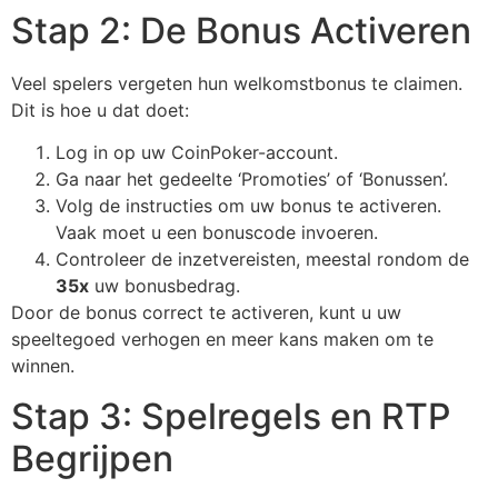
Stap 2: De Bonus Activeren
Veel spelers vergeten hun welkomstbonus te claimen.
Dit is hoe u dat doet:
Log in op uw CoinPoker-account.
Ga naar het gedeelte ‘Promoties’ of ‘Bonussen’.
Volg de instructies om uw bonus te activeren.
Vaak moet u een bonuscode invoeren.
Controleer de inzetvereisten, meestal rondom de
35x
uw bonusbedrag.
Door de bonus correct te activeren, kunt u uw
speeltegoed verhogen en meer kans maken om te
winnen.
Stap 3: Spelregels en RTP
Begrijpen