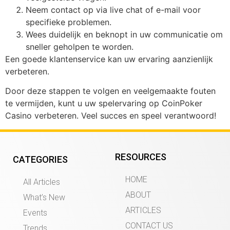
Neem contact op via live chat of e-mail voor
specifieke problemen.
Wees duidelijk en beknopt in uw communicatie om
sneller geholpen te worden.
Een goede klantenservice kan uw ervaring aanzienlijk
verbeteren.
Door deze stappen te volgen en veelgemaakte fouten
te vermijden, kunt u uw spelervaring op CoinPoker
Casino verbeteren. Veel succes en speel verantwoord!
RESOURCES
CATEGORIES
HOME
All Articles
ABOUT
What’s New
ARTICLES
Events
CONTACT US
Trends