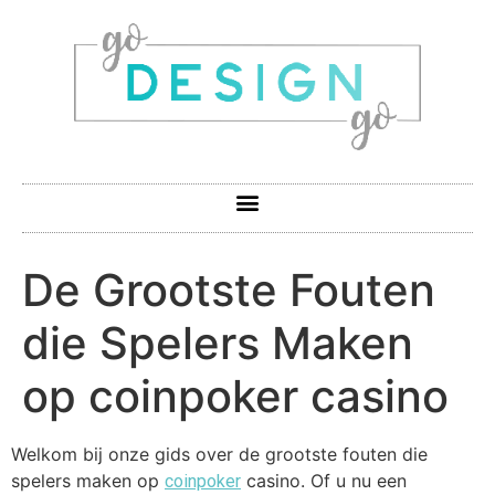
De Grootste Fouten
die Spelers Maken
op coinpoker casino
Welkom bij onze gids over de grootste fouten die
spelers maken op
casino. Of u nu een
coinpoker