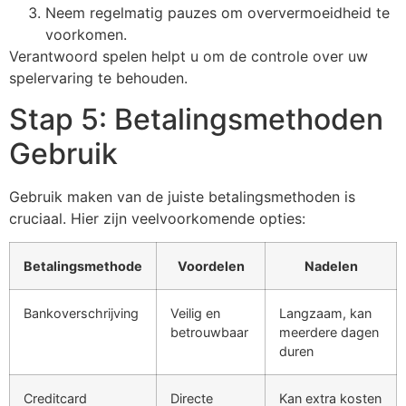
Neem regelmatig pauzes om oververmoeidheid te
voorkomen.
Verantwoord spelen helpt u om de controle over uw
spelervaring te behouden.
Stap 5: Betalingsmethoden
Gebruik
Gebruik maken van de juiste betalingsmethoden is
cruciaal. Hier zijn veelvoorkomende opties:
Betalingsmethode
Voordelen
Nadelen
Bankoverschrijving
Veilig en
Langzaam, kan
betrouwbaar
meerdere dagen
duren
Creditcard
Directe
Kan extra kosten