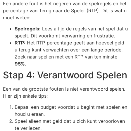
Een andere fout is het negeren van de spelregels en het
percentage van Terug naar de Speler (RTP). Dit is wat u
moet weten:
Spelregels:
Lees altijd de regels van het spel dat u
speelt. Dit voorkomt verwarring en frustratie.
RTP:
Het RTP-percentage geeft aan hoeveel geld
u terug kunt verwachten over een lange periode.
Zoek naar spellen met een RTP van ten minste
95%
.
Stap 4: Verantwoord Spelen
Een van de grootste fouten is niet verantwoord spelen.
Hier zijn enkele tips:
Bepaal een budget voordat u begint met spelen en
houd u eraan.
Speel alleen met geld dat u zich kunt veroorloven
te verliezen.