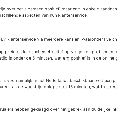
jn over het algemeen positief, maar er zijn enkele aandac
erschillende aspecten van hun klantenservice.
7 klantenservice via meerdere kanalen, waaronder live cha
pgeleid en kan snel en effectief op vragen en problemen r
jd is onder de 5 minuten, wat erg positief is in de online 
 is voornamelijk in het Nederlands beschikbaar, wat een pr
uren kan de wachttijd oplopen tot 15 minuten, wat frustrere
ikers hebben geklaagd over het gebrek aan duidelijke inf