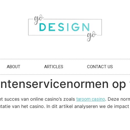
ABOUT
ARTICLES
CONTACT US
antenservicenormen op 
et succes van online casino’s zoals
. Deze nor
taroom casino
tatie van het casino. In dit artikel analyseren we de impa