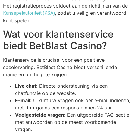
Het registratieproces voldoet aan de richtlijnen van de
, zodat u veilig en verantwoord
Kansspelautoriteit (KSA)
kunt spelen.
Wat voor klantenservice
biedt BetBlast Casino?
Klantenservice is cruciaal voor een positieve
speelervaring. BetBlast Casino biedt verschillende
manieren om hulp te krijgen:
Live chat:
Directe ondersteuning via een
chatfunctie op de website.
E-mail:
U kunt uw vragen ook per e-mail indienen,
met doorgaans een respons binnen 24 uur.
Veelgestelde vragen:
Een uitgebreide FAQ-sectie
met antwoorden op de meest voorkomende
vragen.