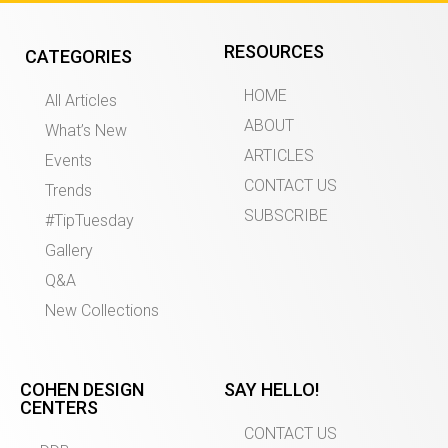
RESOURCES
CATEGORIES
HOME
All Articles
ABOUT
What’s New
ARTICLES
Events
CONTACT US
Trends
SUBSCRIBE
#TipTuesday
Gallery
Q&A
New Collections
COHEN DESIGN
SAY HELLO!
CENTERS
CONTACT US