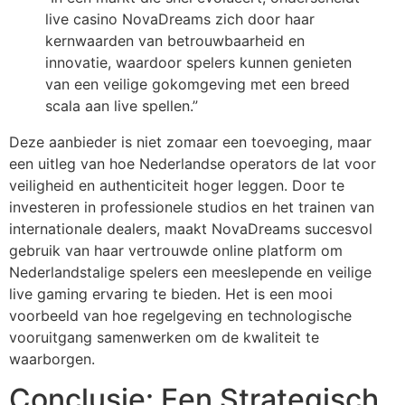
live casino NovaDreams zich door haar
kernwaarden van betrouwbaarheid en
innovatie, waardoor spelers kunnen genieten
van een veilige gokomgeving met een breed
scala aan live spellen.”
Deze aanbieder is niet zomaar een toevoeging, maar
een uitleg van hoe Nederlandse operators de lat voor
veiligheid en authenticiteit hoger leggen. Door te
investeren in professionele studios en het trainen van
internationale dealers, maakt NovaDreams succesvol
gebruik van haar vertrouwde online platform om
Nederlandstalige spelers een meeslepende en veilige
live gaming ervaring te bieden. Het is een mooi
voorbeeld van hoe regelgeving en technologische
vooruitgang samenwerken om de kwaliteit te
waarborgen.
Conclusie: Een Strategisch