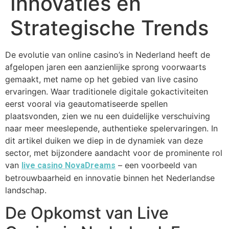
Innovaties en
Strategische Trends
De evolutie van online casino’s in Nederland heeft de
afgelopen jaren een aanzienlijke sprong voorwaarts
gemaakt, met name op het gebied van
live casino
ervaringen. Waar traditionele digitale gokactiviteiten
eerst vooral via geautomatiseerde spellen
plaatsvonden, zien we nu een duidelijke verschuiving
naar meer meeslepende, authentieke spelervaringen. In
dit artikel duiken we diep in de dynamiek van deze
sector, met bijzondere aandacht voor de prominente rol
van
– een voorbeeld van
live casino NovaDreams
betrouwbaarheid en innovatie binnen het Nederlandse
landschap.
De Opkomst van Live