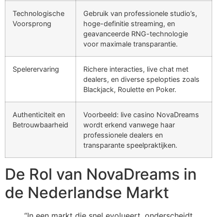
Technologische
Gebruik van professionele studio’s,
Voorsprong
hoge-definitie streaming, en
geavanceerde RNG-technologie
voor maximale transparantie.
Spelerervaring
Richere interacties, live chat met
dealers, en diverse spelopties zoals
Blackjack, Roulette en Poker.
Authenticiteit en
Voorbeeld: live casino NovaDreams
Betrouwbaarheid
wordt erkend vanwege haar
professionele dealers en
transparante speelpraktijken.
De Rol van NovaDreams in
de Nederlandse Markt
“In een markt die snel evolueert, onderscheidt