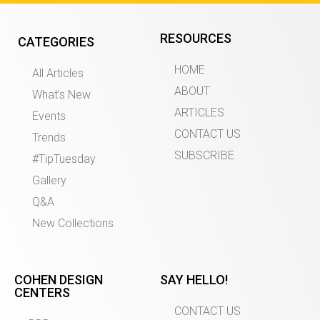
RESOURCES
CATEGORIES
HOME
All Articles
ABOUT
What’s New
ARTICLES
Events
CONTACT US
Trends
SUBSCRIBE
#TipTuesday
Gallery
Q&A
New Collections
COHEN DESIGN
SAY HELLO!
CENTERS
CONTACT US