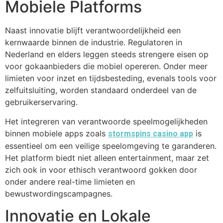
Mobiele Platforms
Naast innovatie blijft verantwoordelijkheid een
kernwaarde binnen de industrie. Regulatoren in
Nederland en elders leggen steeds strengere eisen op
voor gokaanbieders die mobiel opereren. Onder meer
limieten voor inzet en tijdsbesteding, evenals tools voor
zelfuitsluiting, worden standaard onderdeel van de
gebruikerservaring.
Het integreren van verantwoorde speelmogelijkheden
binnen mobiele apps zoals
is
stormspins casino app
essentieel om een veilige speelomgeving te garanderen.
Het platform biedt niet alleen entertainment, maar zet
zich ook in voor ethisch verantwoord gokken door
onder andere real-time limieten en
bewustwordingscampagnes.
Innovatie en Lokale