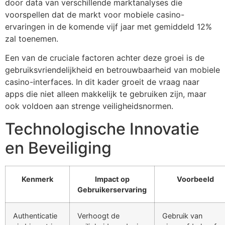
door data van verschillende marktanalyses die
voorspellen dat de markt voor mobiele casino-
ervaringen in de komende vijf jaar met gemiddeld 12%
zal toenemen.
Een van de cruciale factoren achter deze groei is de
gebruiksvriendelijkheid en betrouwbaarheid van mobiele
casino-interfaces. In dit kader groeit de vraag naar
apps die niet alleen makkelijk te gebruiken zijn, maar
ook voldoen aan strenge veiligheidsnormen.
Technologische Innovatie
en Beveiliging
Kenmerk
Impact op
Voorbeeld
Gebruikerservaring
Authenticatie
Verhoogt de
Gebruik van