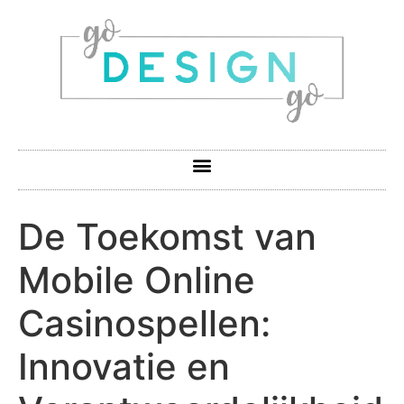
De Toekomst van
Mobile Online
Casinospellen:
Innovatie en