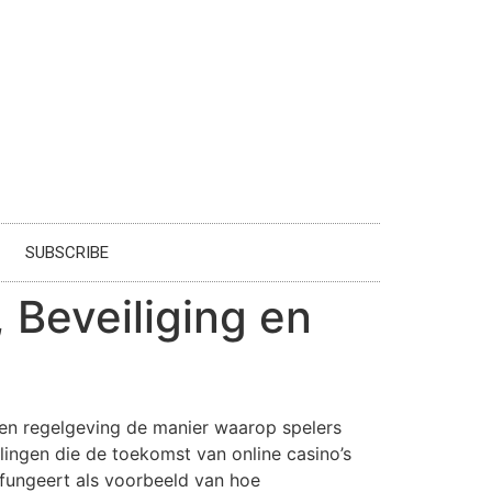
SUBSCRIBE
 Beveiliging en
s en regelgeving de manier waarop spelers
lingen die de toekomst van online casino’s
 fungeert als voorbeeld van hoe