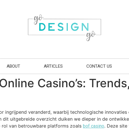
ABOUT
ARTICLES
CONTACT US
nline Casino’s: Trends,
tor ingrijpend veranderd, waarbij technologische innovatie
 dit uitgebreide overzicht duiken we dieper in de ontwikke
 rol van betrouwbare platforms zoals
. Deze site
bof casino