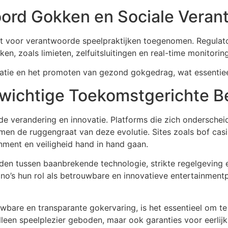
oord Gokken en Sociale Veran
t voor verantwoorde speelpraktijken toegenomen. Regulato
en, zoals limieten, zelfuitsluitingen en real-time monitoring
catie en het promoten van gezond gokgedrag, wat essentiee
nwichtige Toekomstgerichte 
de verandering en innovatie. Platforms die zich ondersche
men de ruggengraat van deze evolutie. Sites zoals bof casi
nment en veiligheid hand in hand gaan.
vinden tussen baanbrekende technologie, strikte regelgevin
o’s hun rol als betrouwbare en innovatieve entertainmentpl
uwbare en transparante gokervaring, is het essentieel om t
lleen speelplezier geboden, maar ook garanties voor eerlijk