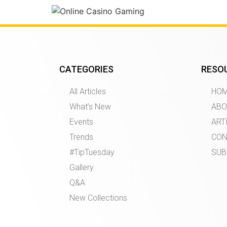
CATEGORIES
RESO
All Articles
HO
What’s New
ABO
Events
ART
Trends
CON
#TipTuesday
SUB
Gallery
Q&A
New Collections