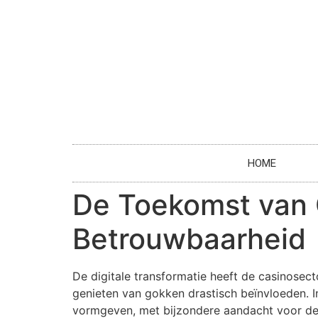
HOME
De Toekomst van O
Betrouwbaarheid
De digitale transformatie heeft de casinosec
genieten van gokken drastisch beïnvloeden. In
vormgeven, met bijzondere aandacht voor de