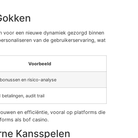
 Gokken
hain voor een nieuwe dynamiek gezorgd binnen
personaliseren van de gebruikerservaring, wat
Voorbeeld
bonussen en risico-analyse
betalingen, audit trail
ouwen en efficiëntie, vooral op platforms die
forms als bof casino.
erne Kansspelen