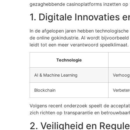
gezaghebbende casinoplatforms inzetten op tr
1. Digitale Innovaties
In de afgelopen jaren hebben technologische 
de online gokindustrie. AI wordt bijvoorbeel
leidt tot een meer verantwoord speelklimaat.
Technologie
AI & Machine Learning
Verhoogt
Blockchain
Verbeter
Volgens recent onderzoek speelt de acceptatie
zich richten op transparantie en betrouwbaar
2. Veiligheid en Regul