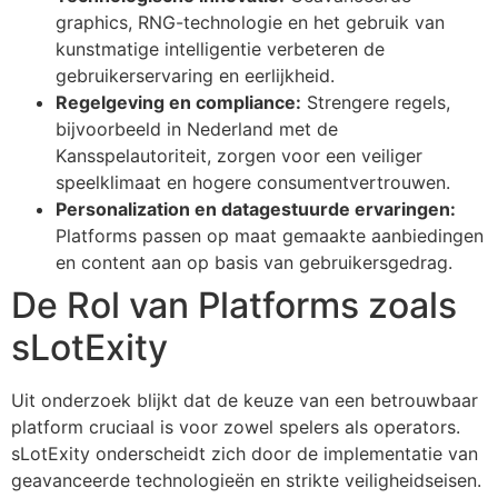
graphics, RNG-technologie en het gebruik van
kunstmatige intelligentie verbeteren de
gebruikerservaring en eerlijkheid.
Regelgeving en compliance:
Strengere regels,
bijvoorbeeld in Nederland met de
Kansspelautoriteit, zorgen voor een veiliger
speelklimaat en hogere consumentvertrouwen.
Personalization en datagestuurde ervaringen:
Platforms passen op maat gemaakte aanbiedingen
en content aan op basis van gebruikersgedrag.
De Rol van Platforms zoals
sLotExity
Uit onderzoek blijkt dat de keuze van een betrouwbaar
platform cruciaal is voor zowel spelers als operators.
sLotExity onderscheidt zich door de implementatie van
geavanceerde technologieën en strikte veiligheidseisen.