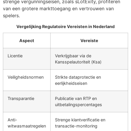
strenge vergunningseisen, zoals sLotExity, profiteren
van een grotere markttoegang en vertrouwen van
spelers.
Vergelijking Regulatoire Vereisten in Nederland
Aspect
Vereiste
Licentie
Verkrijgbaar via de
Kansspelautoriteit (Ksa)
Veiligheidsnormen
Strikte dataprotectie en
eerlijkheidseisen
Transparantie
Publicatie van RTP en
uitbetalingspercentages
Anti-
Strenge klantverificatie en
witwasmaatregelen
transactie-monitoring