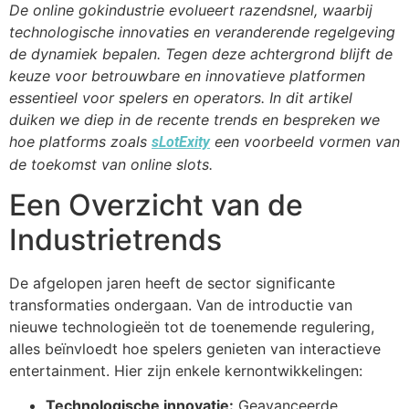
De online gokindustrie evolueert razendsnel, waarbij
technologische innovaties en veranderende regelgeving
de dynamiek bepalen. Tegen deze achtergrond blijft de
keuze voor betrouwbare en innovatieve platformen
essentieel voor spelers en operators. In dit artikel
duiken we diep in de recente trends en bespreken we
hoe platforms zoals
een voorbeeld vormen van
sLotExity
de toekomst van online slots.
Een Overzicht van de
Industrietrends
De afgelopen jaren heeft de sector significante
transformaties ondergaan. Van de introductie van
nieuwe technologieën tot de toenemende regulering,
alles beïnvloedt hoe spelers genieten van interactieve
entertainment. Hier zijn enkele kernontwikkelingen:
Technologische innovatie:
Geavanceerde