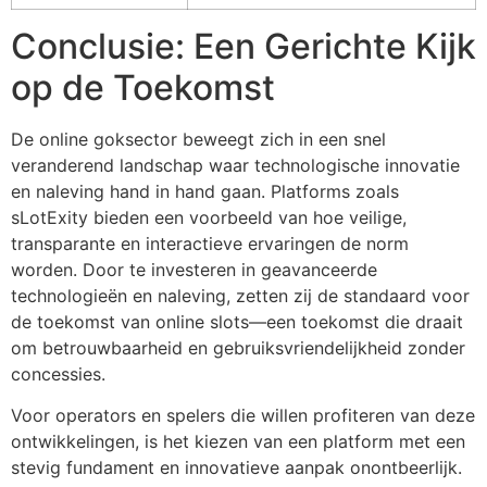
Conclusie: Een Gerichte Kijk
op de Toekomst
De online goksector beweegt zich in een snel
veranderend landschap waar technologische innovatie
en naleving hand in hand gaan. Platforms zoals
sLotExity bieden een voorbeeld van hoe veilige,
transparante en interactieve ervaringen de norm
worden. Door te investeren in geavanceerde
technologieën en naleving, zetten zij de standaard voor
de toekomst van online slots—een toekomst die draait
om betrouwbaarheid en gebruiksvriendelijkheid zonder
concessies.
Voor operators en spelers die willen profiteren van deze
ontwikkelingen, is het kiezen van een platform met een
stevig fundament en innovatieve aanpak onontbeerlijk.