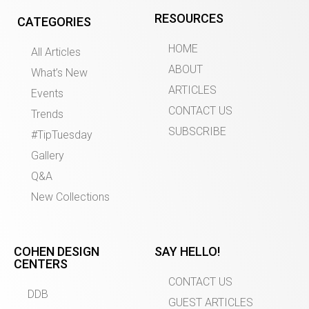
RESOURCES
CATEGORIES
HOME
All Articles
ABOUT
What’s New
ARTICLES
Events
CONTACT US
Trends
SUBSCRIBE
#TipTuesday
Gallery
Q&A
New Collections
COHEN DESIGN
SAY HELLO!
CENTERS
CONTACT US
DDB
GUEST ARTICLES