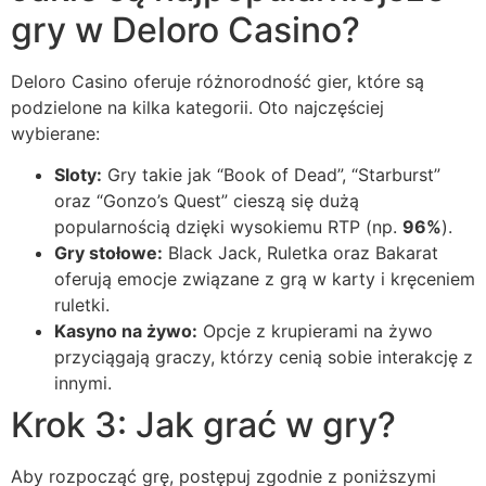
gry w Deloro Casino?
Deloro Casino oferuje różnorodność gier, które są
podzielone na kilka kategorii. Oto najczęściej
wybierane:
Sloty:
Gry takie jak “Book of Dead”, “Starburst”
oraz “Gonzo’s Quest” cieszą się dużą
popularnością dzięki wysokiemu RTP (np.
96%
).
Gry stołowe:
Black Jack, Ruletka oraz Bakarat
oferują emocje związane z grą w karty i kręceniem
ruletki.
Kasyno na żywo:
Opcje z krupierami na żywo
przyciągają graczy, którzy cenią sobie interakcję z
innymi.
Krok 3: Jak grać w gry?
Aby rozpocząć grę, postępuj zgodnie z poniższymi