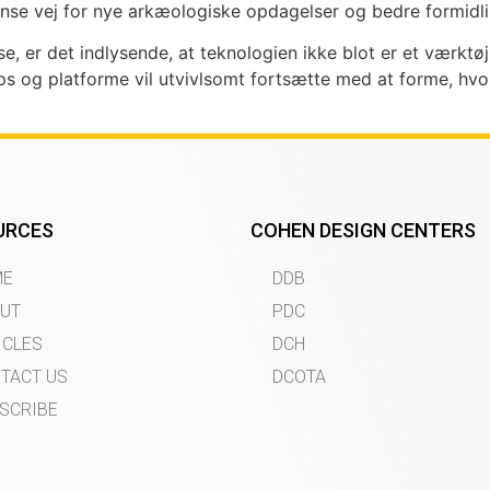
ense vej for nye arkæologiske opdagelser og bedre formidli
, er det indlysende, at teknologien ikke blot er et værktø
pps og platforme vil utvivlsomt fortsætte med at forme, hv
URCES
COHEN DESIGN CENTERS
ME
DDB
UT
PDC
ICLES
DCH
TACT US
DCOTA
SCRIBE