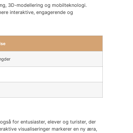
ring, 3D-modellering og mobilteknologi.
mere interaktive, engagerende og
lse
ngder
gså for entusiaster, elever og turister, der
eraktive visualiseringer markerer en ny æra,