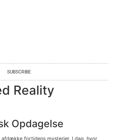
SUBSCRIBE
d Reality
n
isk Opdagelse
 afdække fortidens mysterier. I dag, hvor