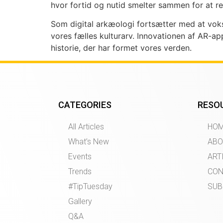
hvor fortid og nutid smelter sammen for at r
Som digital arkæologi fortsætter med at vokse
vores fælles kulturarv. Innovationen af AR-a
historie, der har formet vores verden.
CATEGORIES
RESO
All Articles
HO
What’s New
ABO
Events
ART
Trends
CON
#TipTuesday
SUB
Gallery
Q&A