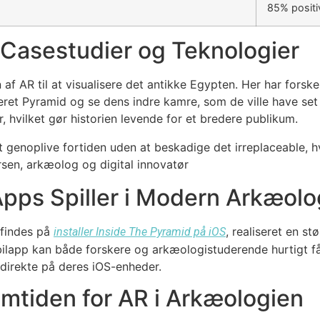
85% positi
 Casestudier og Teknologier
f AR til at visualisere det antikke Egypten. Her har forske
eret Pyramid og se dens indre kamre, som de ville have set i 
, hvilket gør historien levende for et bredere publikum.
at genoplive fortiden uden at beskadige det irreplaceable, h
rsen, arkæolog og digital innovatør
pps Spiller i Modern Arkæolo
findes på
, realiseret en st
installer Inside The Pyramid på iOS
obilapp kan både forskere og arkæologistuderende hurtigt f
r direkte på deres iOS-enheder.
emtiden for AR i Arkæologien