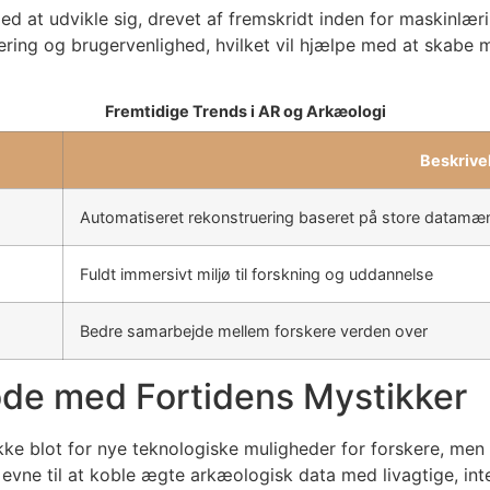
med at udvikle sig, drevet af fremskridt inden for maskinlæ
dering og brugervenlighed, hvilket vil hjælpe med at skabe 
Fremtidige Trends i AR og Arkæologi
Beskrive
Automatiseret rekonstruering baseret på store datamæ
Fuldt immersivt miljø til forskning og uddannelse
Bedre samarbejde mellem forskere verden over
Møde med Fortidens Mystikker
kke blot for nye teknologiske muligheder for forskere, men o
s evne til at koble ægte arkæologisk data med livagtige, int