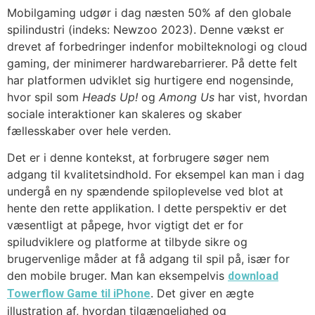
Mobilgaming udgør i dag næsten 50% af den globale
spilindustri (indeks: Newzoo 2023). Denne vækst er
drevet af forbedringer indenfor mobilteknologi og cloud
gaming, der minimerer hardwarebarrierer. På dette felt
har platformen udviklet sig hurtigere end nogensinde,
hvor spil som
Heads Up!
og
Among Us
har vist, hvordan
sociale interaktioner kan skaleres og skaber
fællesskaber over hele verden.
Det er i denne kontekst, at forbrugere søger nem
adgang til kvalitetsindhold. For eksempel kan man i dag
undergå en ny spændende spiloplevelse ved blot at
hente den rette applikation. I dette perspektiv er det
væsentligt at påpege, hvor vigtigt det er for
spiludviklere og platforme at tilbyde sikre og
brugervenlige måder at få adgang til spil på, især for
den mobile bruger. Man kan eksempelvis
download
. Det giver en ægte
Towerflow Game til iPhone
illustration af, hvordan tilgængelighed og