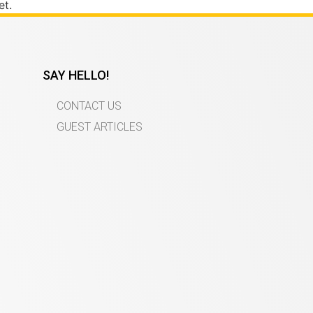
et.
SAY HELLO!
CONTACT US
GUEST ARTICLES