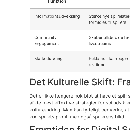
Funktion
Informationsudveksling
Sterke nye spilrelate
formidles til spillere
Community
Skaber tillidsfulde 
Engagement
livestreams
Markedsføring
Reklamer, kampagner
relationer
Det Kulturelle Skift: F
Det er ikke længere nok blot at have et spil;
af de mest effektive strategier for spiludvikl
kulturændring. Man kan tydeligt bemærke, at 
kun spillets profil, men også spillerens tillid.
Fremtiden for Digital 