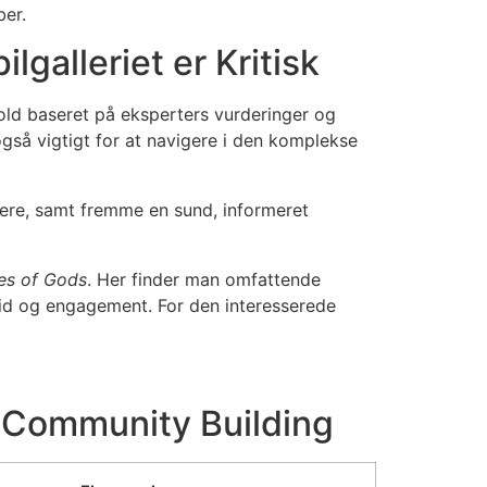
ber.
galleriet er Kritisk
dhold baseret på eksperters vurderinger og
gså vigtigt for at navigere i den komplekse
illere, samt fremme en sund, informeret
es of Gods
. Her finder man omfattende
illid og engagement. For den interesserede
g Community Building