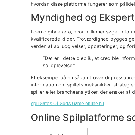
hvordan disse platforme fungerer som pålidelig
Myndighed og Ekspertis
I den digitale æra, hvor millioner søger infor
kvalificerede kilder. Troværdighed bygges ge
verden af spiludgivelser, opdateringer, og fo
“Det er i dette øjeblik, at credible info
spiloplevelse.”
Et eksempel på en sådan troværdig ressource 
information om spillets mekanikker, strategier
spiller eller brancheanalytiker, der ønsker at
spil Gates Of Gods Game online nu
Online Spilplatforme 