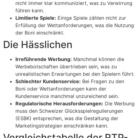
nicht immer klar kommuniziert, was zu Verwirrung
führen kann.
Limitierte Spiele:
Einige Spiele zählen nicht zur
Erfüllung der Wettanforderungen, was die Nutzung
der Boni einschränkt.
Die Hässlichen
Irreführende Werbung:
Manchmal können die
Werbebotschaften übertrieben sein, was zu
unrealistischen Erwartungen bei den Spielern führt.
Schlechter Kundenservice:
Bei Fragen zu den
Boni oder Wettanforderungen kann der
Kundenservice manchmal unzureichend sein.
Regulatorische Herausforderungen:
Die Werbung
muss den Schweizer Glücksspielregulierungen
(ESBK) entsprechen, was die Gestaltung der
Marketingstrategien einschränken kann.
Vergleichstabelle der RTP-