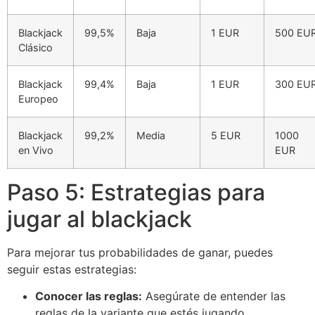
Blackjack
99,5%
Baja
1 EUR
500 EU
Clásico
Blackjack
99,4%
Baja
1 EUR
300 EU
Europeo
Blackjack
99,2%
Media
5 EUR
1000
en Vivo
EUR
Paso 5: Estrategias para
jugar al blackjack
Para mejorar tus probabilidades de ganar, puedes
seguir estas estrategias:
Conocer las reglas:
Asegúrate de entender las
reglas de la variante que estés jugando.