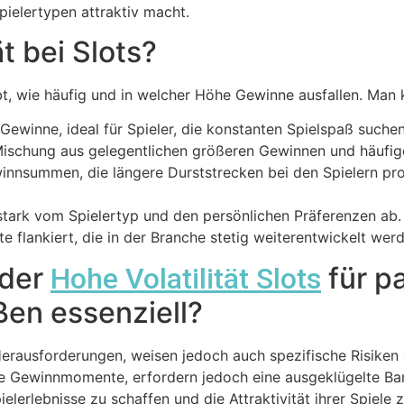
pielertypen attraktiv macht.
t bei Slots?
, wie häufig und in welcher Höhe Gewinne ausfallen. Man kan
 Gewinne, ideal für Spieler, die konstanten Spielspaß such
chung aus gelegentlichen größeren Gewinnen und häufiger
innsummen, die längere Durststrecken bei den Spielern pr
 stark vom Spielertyp und den persönlichen Präferenzen ab
 flankiert, die in der Branche stetig weiterentwickelt werd
 der
für pa
Hohe Volatilität Slots
ßen essenziell?
Herausforderungen, weisen jedoch auch spezifische Risiken au
e Gewinnmomente, erfordern jedoch eine ausgeklügelte Ban
erlebnisse zu schaffen und die Attraktivität ihrer Spiele 