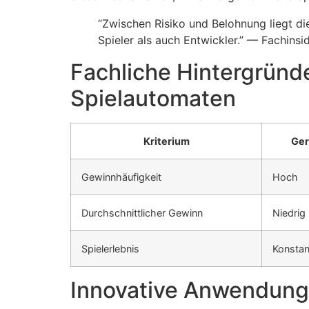
“Zwischen Risiko und Belohnung liegt die
Spieler als auch Entwickler.” — Fachinsi
Fachliche Hintergründ
Spielautomaten
Kriterium
Ger
Gewinnhäufigkeit
Hoch
Durchschnittlicher Gewinn
Niedrig
Spielerlebnis
Konstan
Innovative Anwendung