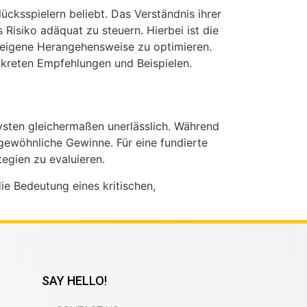
ücksspielern beliebt. Das Verständnis ihrer
Risiko adäquat zu steuern. Hierbei ist die
e eigene Herangehensweise zu optimieren.
konkreten Empfehlungen und Beispielen.
nalysten gleichermaßen unerlässlich. Während
gewöhnliche Gewinne. Für eine fundierte
tegien zu evaluieren.
die Bedeutung eines kritischen,
SAY HELLO!