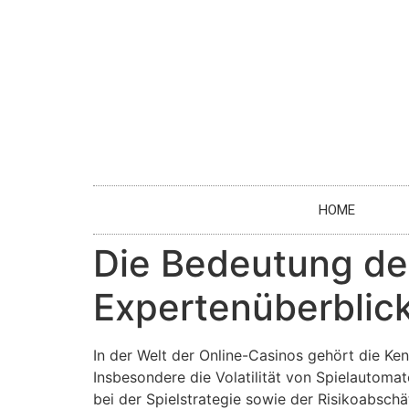
HOME
Die Bedeutung der 
Expertenüberblic
In der Welt der Online-Casinos gehört die Ke
Insbesondere die Volatilität von Spielautoma
bei der Spielstrategie sowie der Risikoabschä