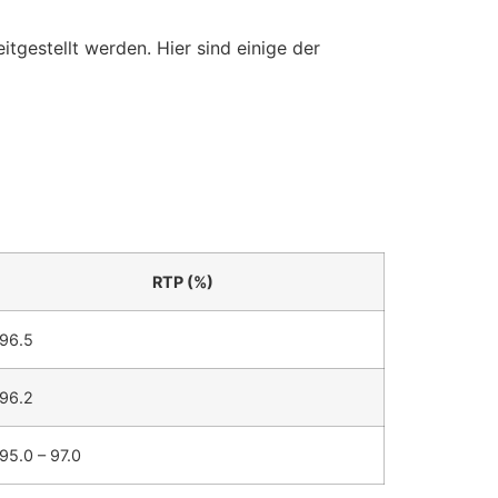
itgestellt werden. Hier sind einige der
RTP (%)
96.5
96.2
95.0 – 97.0