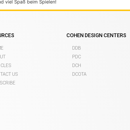
d viel Spaß beim Spielen!
URCES
COHEN DESIGN CENTERS
ME
DDB
UT
PDC
ICLES
DCH
TACT US
DCOTA
SCRIBE