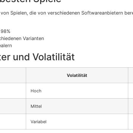
e von Spielen, die von verschiedenen Softwareanbietern bere
s 98%
chiedenen Varianten
ealern
er und Volatilität
Volatilität
Hoch
Mittel
Variabel