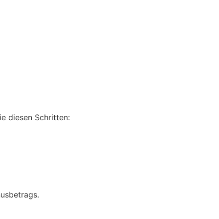
e diesen Schritten:
usbetrags.