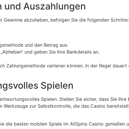
en und Auszahlungen
r Gewinne abzuheben, befolgen Sie die folgenden Schritte:
ngsmethode und den Betrag aus.
„Abheben“ und geben Sie Ihre Bankdetails an.
nach Zahlungsmethode variieren können. In der Regel dauer
ngsvolles Spielen
ntwortungsvolles Spielen. Stellen Sie sicher, dass Sie Ihre 
n Werkzeuge zur Selbstkontrolle, die das Casino bereitstellt
ie die besten mobilen Spiele im AllSpins Casino genießen u