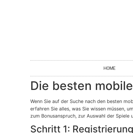
HOME
Die besten mobile
Wenn Sie auf der Suche nach den besten mob
erfahren Sie alles, was Sie wissen müssen, um
zum Bonusanspruch, zur Auswahl der Spiele 
Schritt 1: Registrierun