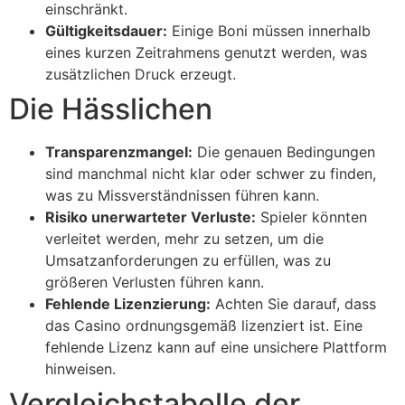
einschränkt.
Gültigkeitsdauer:
Einige Boni müssen innerhalb
eines kurzen Zeitrahmens genutzt werden, was
zusätzlichen Druck erzeugt.
Die Hässlichen
Transparenzmangel:
Die genauen Bedingungen
sind manchmal nicht klar oder schwer zu finden,
was zu Missverständnissen führen kann.
Risiko unerwarteter Verluste:
Spieler könnten
verleitet werden, mehr zu setzen, um die
Umsatzanforderungen zu erfüllen, was zu
größeren Verlusten führen kann.
Fehlende Lizenzierung:
Achten Sie darauf, dass
das Casino ordnungsgemäß lizenziert ist. Eine
fehlende Lizenz kann auf eine unsichere Plattform
hinweisen.
Vergleichstabelle der