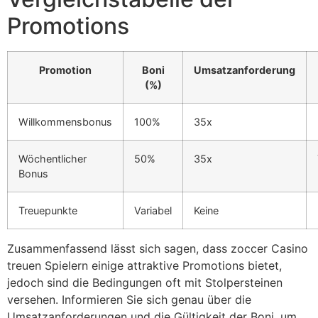
Promotions
Promotion
Boni
Umsatzanforderung
(%)
Willkommensbonus
100%
35x
Wöchentlicher
50%
35x
Bonus
Treuepunkte
Variabel
Keine
Zusammenfassend lässt sich sagen, dass zoccer Casino
treuen Spielern einige attraktive Promotions bietet,
jedoch sind die Bedingungen oft mit Stolpersteinen
versehen. Informieren Sie sich genau über die
Umsatzanforderungen und die Gültigkeit der Boni, um