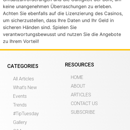
keine unangenehmen Überraschungen zu erleben.
Achten Sie ebenfalls auf die Lizenzierung des Casinos,
um sicherzustellen, dass Ihre Daten und Ihr Geld in
sicheren Händen sind. Spielen Sie
verantwortungsbewusst und nutzen Sie die Angebote
zu Ihrem Vorteil!
RESOURCES
CATEGORIES
HOME
All Articles
ABOUT
What’s New
ARTICLES
Events
CONTACT US
Trends
SUBSCRIBE
#TipTuesday
Gallery