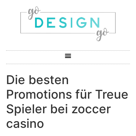
Die besten
Promotions für Treue
Spieler bei zoccer
casino