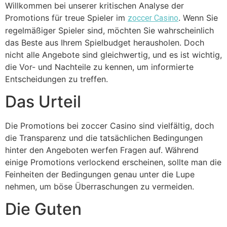
Willkommen bei unserer kritischen Analyse der
Promotions für treue Spieler im
. Wenn Sie
zoccer Casino
regelmäßiger Spieler sind, möchten Sie wahrscheinlich
das Beste aus Ihrem Spielbudget herausholen. Doch
nicht alle Angebote sind gleichwertig, und es ist wichtig,
die Vor- und Nachteile zu kennen, um informierte
Entscheidungen zu treffen.
Das Urteil
Die Promotions bei zoccer Casino sind vielfältig, doch
die Transparenz und die tatsächlichen Bedingungen
hinter den Angeboten werfen Fragen auf. Während
einige Promotions verlockend erscheinen, sollte man die
Feinheiten der Bedingungen genau unter die Lupe
nehmen, um böse Überraschungen zu vermeiden.
Die Guten