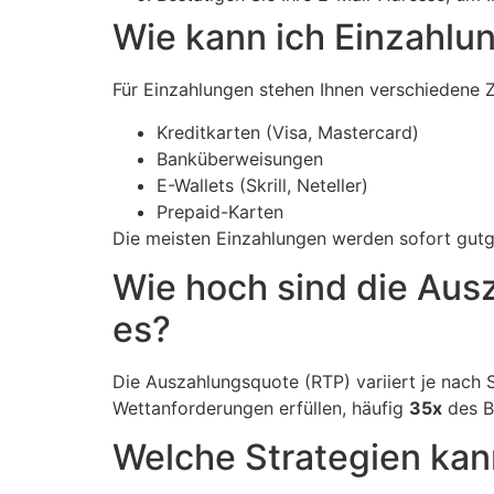
Wie kann ich Einzahlu
Für Einzahlungen stehen Ihnen verschiedene
Kreditkarten (Visa, Mastercard)
Banküberweisungen
E-Wallets (Skrill, Neteller)
Prepaid-Karten
Die meisten Einzahlungen werden sofort gutg
Wie hoch sind die Aus
es?
Die Auszahlungsquote (RTP) variiert je nach S
Wettanforderungen erfüllen, häufig
35x
des B
Welche Strategien kan