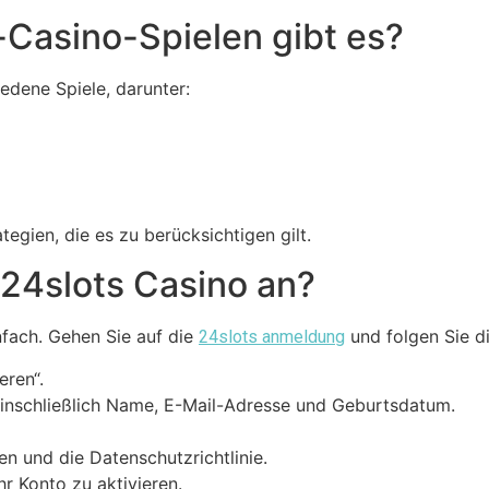
-Casino-Spielen gibt es?
edene Spiele, darunter:
egien, die es zu berücksichtigen gilt.
 24slots Casino an?
nfach. Gehen Sie auf die
und folgen Sie di
24slots anmeldung
eren“.
 einschließlich Name, E-Mail-Adresse und Geburtsdatum.
n und die Datenschutzrichtlinie.
hr Konto zu aktivieren.